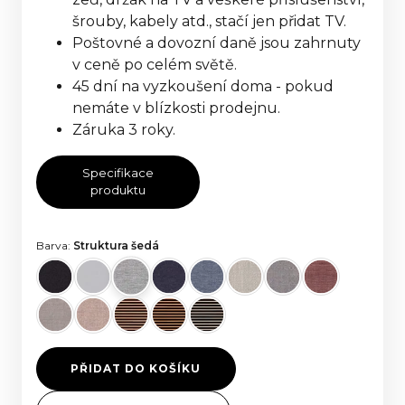
šrouby, kabely atd., stačí jen přidat TV.
Poštovné a dovozní daně jsou zahrnuty
v ceně po celém světě.
45 dní na vyzkoušení doma - pokud
nemáte v blízkosti prodejnu.
Záruka 3 roky.
Specifikace
produktu
Barva:
Struktura šedá
PŘIDAT DO KOŠÍKU