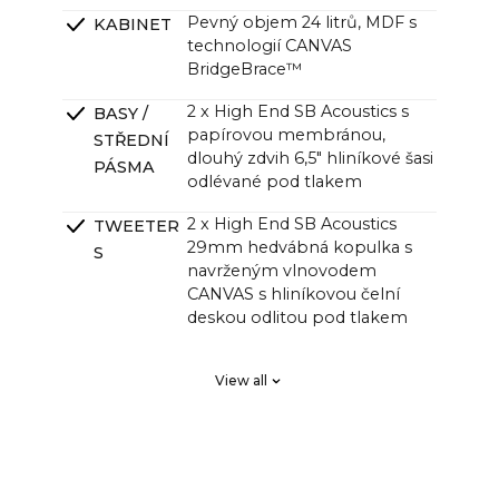
Pevný objem 24 litrů, MDF s
KABINET
technologií CANVAS
BridgeBrace™
2 x High End SB Acoustics s
BASY /
papírovou membránou,
STŘEDNÍ
dlouhý zdvih 6,5" hliníkové šasi
PÁSMA
odlévané pod tlakem
2 x High End SB Acoustics
TWEETER
29mm hedvábná kopulka s
S
navrženým vlnovodem
CANVAS s hliníkovou čelní
deskou odlitou pod tlakem
2 x High End SB Acoustics s
PASIVNÍ
View all
nízkými ztrátami a vysokou
ZÁŘIČE
přesností, dlouhý zdvih
DSP vyladěný v systému
CROSSOVE
Klippel pro lineární frekvenční
RS
odezvu a dokonalou fázovou