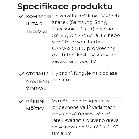
65": ~144,5 x ~120,4 cm / ~57,0 x ~47,4 in
Specifikace produktu
Jednotka CANVAS (š x v x h):
Univerzální držák na TV všech
KOMPATIB
~121,0 x ~33,0 x ~12,0 cm (11,0 cm bez držáku) /
značek (Samsung, Sony,
ILITA S
~47,6 x ~13,0 x ~4,7 palce (4,3 palce bez držáku)
Panasonic, LG atd.) o velikosti
TELEVIZÍ
55", 65", 75", 77", 83" a 85" nebo
si můžete vybrat držák
CANVAS SOLO pro všechny
ostatní velikosti TV, který lze
zavěsit sám pod TV.
Hybridní, funguje na podlaze i
STOJAN /
na stěně
NÁSTĚNN
Ý DRŽÁK
Vyměnitelné magneticky
PŘEDNÍ
připevněné ve 12 variantách
MŘÍŽKY
povrchové úpravy, včetně
látek Kvadrat a pravého dřeva,
ve velikostech 55", 65", 75", 77",
83" a 85".