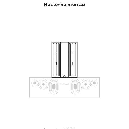
Nástěnná montáž
Navíc automaticky aktivovaný
vstup přes řídicí jednotku,
kterou lze skrýt v CANVAS pro
připojení ke stávajícím řídicím
systémům, jako je aplikace
Sonos, Bluetooth, B&O App,
Bluesound, HEOS, Bose App,
Samsung App nebo jiné řídicí
jednotky. Pokud máte
speciální přání, obraťte se na
naši podporu, která vám
pomůže s konfigurací.
Softwarová automatická OTA.
AKTUALIZ
Hardwarová elektronika s
ACE
možností upgradu