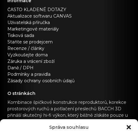
Informace
ČASTO KLADENÉ DOTAZY
Aktualizace softwaru CANVAS
Uživatelská příručka
Marketingové materiály
Tisková sada
Staňte se prodejcem
Recenze / články
Vyzkoušejte doma
Záruka a vrácení zboží
Daně / DPH
Podmínky a pravidla
Zásady ochrany osobních údajů
O stránkách
Kombinace špičkové konstrukce reproduktorů, korekce
prostorových ruchů a potlačení přeslechů BACCH 3D
přináší skutečný hi-fi výkon, který běžně získáte pouze u
specializovaných hi-fi zvukových systémů.
Správa souhlasu
Kontaktujte nás