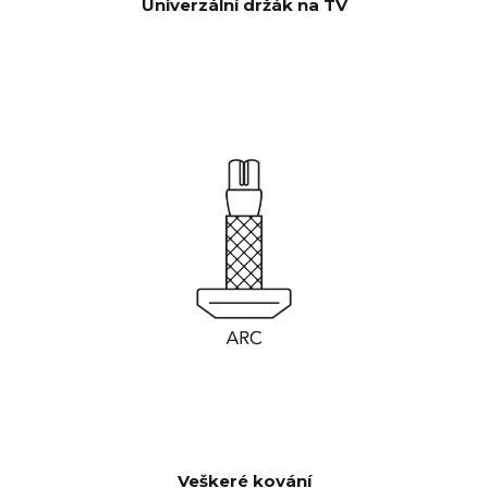
Univerzální držák na TV
Veškeré kování