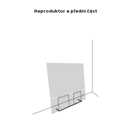
basovými/středotónovými
měniči a 2 x 5x8" podřízenými
Reproduktor a přední část
basovými měniči, což dává 592
cm2 vyzařovací plochy, což
odpovídá 12" basovému
měniči. CANVAS HiFi je proto
vysoce účinný a hraje hlasitěji a
s více basy než tradiční
soundbary.
Burr-Brown 24 bitů / 192 kHz
převodníky
DAC
28 Hz - 24 000 Hz
FREKVENČ
NÍ
ODEZVA
100 Hz > 104 dB
POMĚR
SIGNÁLU K
1 KHz >103 dB
ŠUMU
10 KHz >105 dB