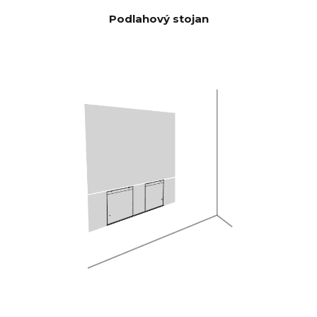
(Jmenovitý
Podlahový stojan
výkon)
100 Hz <0,04 %
THD+N
(1/8
1 KHz <0,04 %
jmenovitého
10 KHz <0,05 %
výkonu)
Výkonné čtyřjádro Analog
DSP
Devices 300 MIPS s 3D filtrem
BACCH
Prostřednictvím aplikace pro
KOREKCE
iOS využívá vestavěný
MÍSTNOST
mikrofon iPhonu nebo
I
volitelný mikrofon Zen Mic.
HDMI eARC, Toslink, Analog,
CONNECTI
Apple AirPlay 2 (multiroom),
VITY
Google Cast (multiroom),
Roon, Tidal, Spotify Connect,
DLNA.