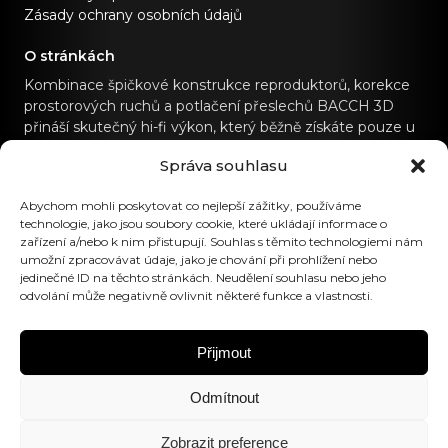
Zásady ochrany osobních údajů
O stránkách
Kombinace špičkové konstrukce reproduktorů, korekce
prostorových ruchů a potlačení přeslechů BACCH 3D
přináší skutečný hi-fi výkon, který běžně získáte pouze u
specializovaných hi-fi zvukových systémů.
Správa souhlasu
Kontaktujte nás
Abychom mohli poskytovat co nejlepší zážitky, používáme
technologie, jako jsou soubory cookie, které ukládají informace o
hello@canvashifi.com
Volejte +45 29 75 00 45
zařízení a/nebo k nim přistupují. Souhlas s těmito technologiemi nám
umožní zpracovávat údaje, jako je chování při prohlížení nebo
CANVAS HiFi ApS
jedinečné ID na těchto stránkách. Neudělení souhlasu nebo jeho
odvolání může negativně ovlivnit některé funkce a vlastnosti.
Flade Engvej 4
9900 Frederikshavn
Dánsko
Přijmout
Číslo DPH:
DK43519425
Odmítnout
Sledujte nás
Zobrazit preference