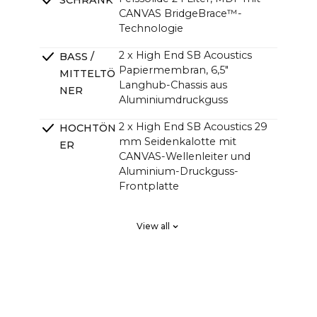
SCHRANK
CANVAS BridgeBrace™-
Technologie
2 x High End SB Acoustics
BASS /
Papiermembran, 6,5"
MITTELTÖ
Langhub-Chassis aus
NER
Aluminiumdruckguss
2 x High End SB Acoustics 29
HOCHTÖN
mm Seidenkalotte mit
ER
CANVAS-Wellenleiter und
Aluminium-Druckguss-
Frontplatte
2 x High End SB Acoustics,
PASSIVE
View all
verlustarm, hohe Präzision,
STRAHLER
großer Hub
DSP Linearphasiges FIR, hohe
ÜBERGÄN
Ordnung
GE
4-Kanal-HiFi-Verstärker der