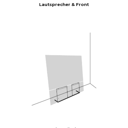
Lautsprecher & Front
Basiseinheit entspricht.
CANVAS HiFi ist daher
hocheffizient und spielt lauter
und bassstärker als
herkömmliche Soundbars.
Burr-Brown 24 Bit / 192 kHz
DACs
28 Hz - 24.000 Hz
FREQUEN
ZGANG
100 Hz > 104 dB
SIGNAL-
RAUSCH-
1 KHz >103 dB
VERHÄLTN
10 KHz >105 dB
IS
(Nennausgang
sleistung)
100 Hz <0,04 %
THD+N
(1/8
1 KHz <0,04 %