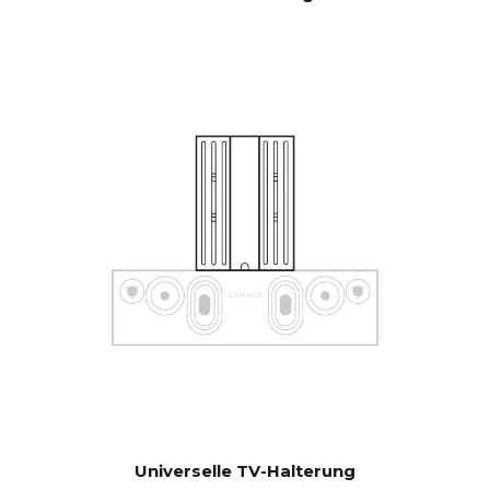
mit vorhandenen
Steuerungssystemen wie
Sonos App, Bluetooth, B&O
App, Bluesound, HEOS, Bose
App, Samsung App oder
anderen Steuereinheiten. Bei
Sonderwünschen
kontaktieren Sie unseren
Support für Hilfe bei der
Konfiguration.
Software automatischer OTA.
AKTUALISI
Hardware-Elektronik
ERUNGEN
aktualisierbar
Universelle TV-Halterung