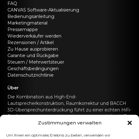
FAQ
CANVAS Software-Aktualisierung
Bedienungsanleitung
Marketingmaterial
Pressemappe
Wiederverkäufer werden
Rezensionen / Artikel
Zu Hause ausprobieren
Garantie und Rückgabe
Steuern / Mehrwertsteuer
Geschäftsbedingungen
Datenschutzrichtlinie
Über
Die Kombination aus High-End-
Lautsprecherkonstruktion, Raumkorrektur und BACCH
3D-Übersprechunterdrückung führt zu einer echten HiFi-
Performance, wie man sie sonst nur von speziellen HiFi-
Zustimmungen verwalten
Soundsystemen kennt.
Kontaktiere uns
Um Ihnen ein optimales Erlebnis zu bieten, verwenden wir