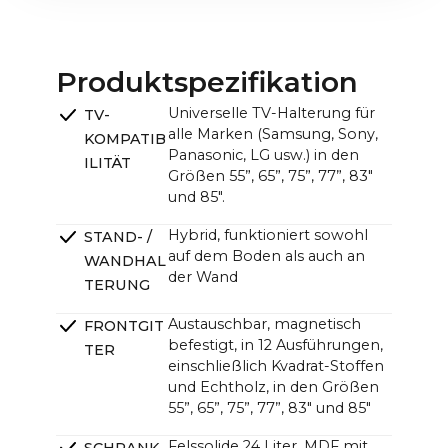
83": 185,2 x 36,9 x 12,6 cm / 72,9 x 14,5 x 5,0 in
Verpackung) | 22.8 kg / 50.3 lbs (mit Verpackung)
CANVAS mit TV (B x H):
83": ~185,2 x ~142,6 cm / ~72,9 x ~56,1 in
Produktspezifikation
CANVAS-Einheit (B x H x T):
Universelle TV-Halterung für
TV-
~121,0 x ~33,0 x ~12,0cm (11,0cm ohne Halterung) /
alle Marken (Samsung, Sony,
KOMPATIB
~47.6 x ~13.0 x ~4.7 in (4.3 in ohne Halterung)
Panasonic, LG usw.) in den
ILITÄT
Größen 55”, 65”, 75”, 77”, 83"
und 85".
Hybrid, funktioniert sowohl
STAND- /
auf dem Boden als auch an
WANDHAL
der Wand
TERUNG
Austauschbar, magnetisch
FRONTGIT
befestigt, in 12 Ausführungen,
TER
einschließlich Kvadrat-Stoffen
und Echtholz, in den Größen
55”, 65”, 75”, 77”, 83" und 85"
Felssolide 24 Liter, MDF mit