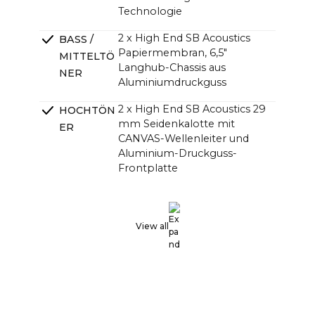
Technologie
2 x High End SB Acoustics
BASS /
Papiermembran, 6,5"
MITTELTÖ
Langhub-Chassis aus
NER
Aluminiumdruckguss
2 x High End SB Acoustics 29
HOCHTÖN
mm Seidenkalotte mit
ER
CANVAS-Wellenleiter und
Aluminium-Druckguss-
Frontplatte
2 x High End SB Acoustics,
PASSIVE
verlustarm, hohe Präzision,
STRAHLER
großer Hub
View all
DSP Linearphasiges FIR, hohe
ÜBERGÄN
Ordnung
GE
4-Kanal-HiFi-Verstärker der
VERSTÄRK
Klasse D mit insgesamt 250