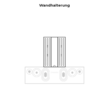
Steuerungssystemen wie
Wandhalterung
Sonos App, Bluetooth, B&O
App, Bluesound, HEOS, Bose
App, Samsung App oder
anderen Steuereinheiten. Bei
Sonderwünschen
kontaktieren Sie unseren
Support für Hilfe bei der
Konfiguration.
Software automatischer OTA.
AKTUALISI
Hardware-Elektronik
ERUNGEN
aktualisierbar