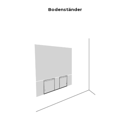
10 KHz <0,05 %
sleistung)
Bodenständer
Leistungsstarker Analog
DSP
Devices 300 MIPS Quad-Core
mit BACCH 3D-Filter
Über die iOS-App wird das
RAUMKOR
eingebaute Mikrofon des
REKTUR
iPhones oder das optionale
Zen Mic verwendet
HDMI eARC, Toslink, Analog,
KONNEKTI
Apple AirPlay 2 (mehrere
VITÄT
Räume), Google Cast
(mehrere Räume), Roon, Tidal,
Spotify Connect, DLNA.
Zusätzlich automatisch
aktivierte Eingabe über in
CANVAS ausblendbare
Steuereinheit zur Verbindung
mit vorhandenen