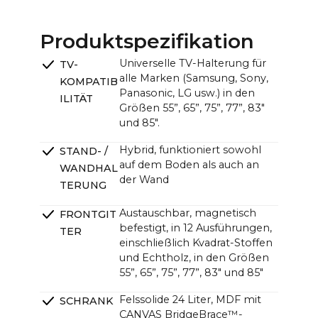
CANVAS mit TV (B x H):
85": ~189,9 x ~145,2 cm / ~74,8 x ~57,2 in
Produktspezifikation
CANVAS-Einheit (B x H x T):
Universelle TV-Halterung für
TV-
~121,0 x ~33,0 x ~12,0cm (11,0cm ohne Halterung) /
alle Marken (Samsung, Sony,
KOMPATIB
~47.6 x ~13.0 x ~4.7 in (4.3 in ohne Halterung)
Panasonic, LG usw.) in den
ILITÄT
Größen 55”, 65”, 75”, 77”, 83"
und 85".
Hybrid, funktioniert sowohl
STAND- /
auf dem Boden als auch an
WANDHAL
der Wand
TERUNG
Austauschbar, magnetisch
FRONTGIT
befestigt, in 12 Ausführungen,
TER
einschließlich Kvadrat-Stoffen
und Echtholz, in den Größen
55”, 65”, 75”, 77”, 83" und 85"
Felssolide 24 Liter, MDF mit
SCHRANK
CANVAS BridgeBrace™-