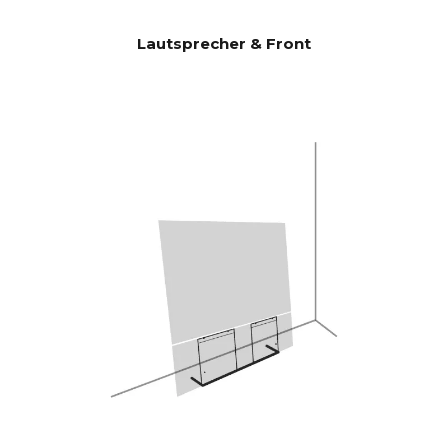
CANVAS HiFi ist daher
hocheffizient und spielt lauter
Lautsprecher & Front
und bassstärker als
herkömmliche Soundbars.
Burr-Brown 24 Bit / 192 kHz
DACs
28 Hz - 24.000 Hz
FREQUEN
ZGANG
100 Hz > 104 dB
SIGNAL-
RAUSCH-
1 KHz >103 dB
VERHÄLTN
10 KHz >105 dB
IS
(Nennausgang
sleistung)
100 Hz <0,04 %
THD+N
(1/8
1 KHz <0,04 %
Nennausgang