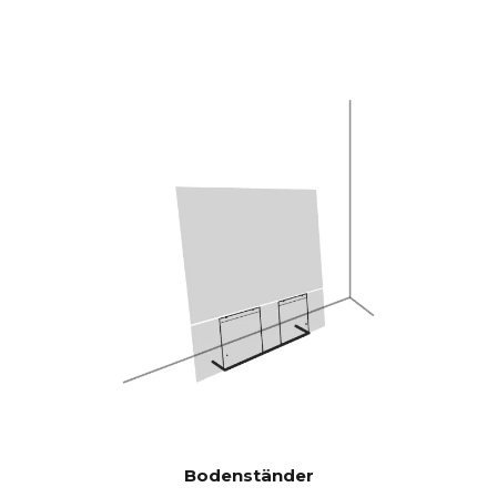
CANVAS HiFi ist daher
hocheffizient und spielt lauter
und bassstärker als
herkömmliche Soundbars.
Burr-Brown 24 Bit / 192 kHz
DACs
28 Hz - 24.000 Hz
FREQUEN
ZGANG
100 Hz > 104 dB
SIGNAL-
RAUSCH-
1 KHz >103 dB
VERHÄLTN
10 KHz >105 dB
IS
(Nennausgang
sleistung)
100 Hz <0,04 %
THD+N
(1/8
1 KHz <0,04 %
Bodenständer
Nennausgang