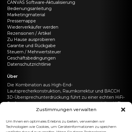
CANVAS Software-Aktualisierung
Bedienungsanleitung
Marketingmaterial
Pressemappe
Wiederverkäufer werden
Rezensionen / Artikel
Zu Hause ausprobieren
Garantie und Rückgabe
Steuern / Mehrwertsteuer
Geschäftsbedingungen
Datenschutzrichtlinie
Über
Die Kombination aus High-End-
Lautsprecherkonstruktion, Raumkorrektur und BACCH
3D-Übersprechunterdrückung führt zu einer echten HiFi-
Performance, wie man sie sonst nur von speziellen HiFi-
Zustimmungen verwalten
Soundsystemen kennt.
Kontaktiere uns
Um Ihnen ein optimales Erlebnis zu bieten, verwenden wir
Technologien wie Cookies, um Geräteinformationen zu speichern
und/oder darauf zuzugreifen. Wenn Sie diesen Technologien