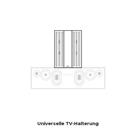
Steuerungssystemen wie
Sonos App, Bluetooth, B&O
App, Bluesound, HEOS, Bose
App, Samsung App oder
anderen Steuereinheiten. Bei
Sonderwünschen
kontaktieren Sie unseren
Support für Hilfe bei der
Konfiguration.
Software automatischer OTA.
AKTUALISI
Hardware-Elektronik
ERUNGEN
aktualisierbar
Universelle TV-Halterung