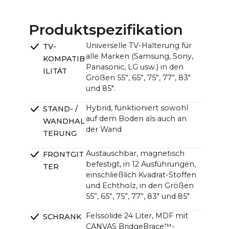
CANVAS mit TV (B x H):
85": ~189,9 x ~145,2 cm / ~74,8 x ~57,2 in
Produktspezifikation
CANVAS-Einheit (B x H x T):
Universelle TV-Halterung für
TV-
~121,0 x ~33,0 x ~12,0cm (11,0cm ohne Halterung) /
alle Marken (Samsung, Sony,
KOMPATIB
~47.6 x ~13.0 x ~4.7 in (4.3 in ohne Halterung)
Panasonic, LG usw.) in den
ILITÄT
Größen 55”, 65”, 75”, 77”, 83"
und 85".
Hybrid, funktioniert sowohl
STAND- /
auf dem Boden als auch an
WANDHAL
der Wand
TERUNG
Austauschbar, magnetisch
FRONTGIT
befestigt, in 12 Ausführungen,
TER
einschließlich Kvadrat-Stoffen
und Echtholz, in den Größen
55”, 65”, 75”, 77”, 83" und 85"
Felssolide 24 Liter, MDF mit
SCHRANK
CANVAS BridgeBrace™-