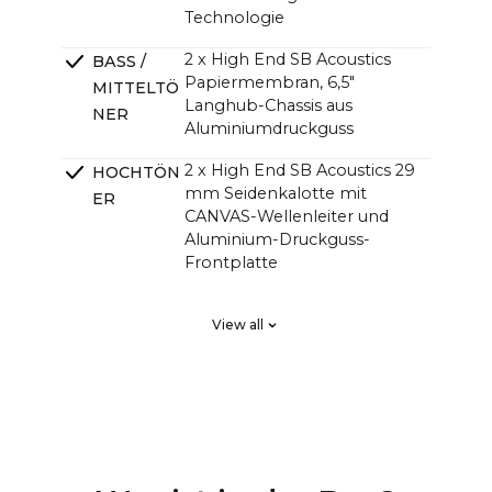
Technologie
2 x High End SB Acoustics
BASS /
Papiermembran, 6,5"
MITTELTÖ
Langhub-Chassis aus
NER
Aluminiumdruckguss
2 x High End SB Acoustics 29
HOCHTÖN
mm Seidenkalotte mit
ER
CANVAS-Wellenleiter und
Aluminium-Druckguss-
Frontplatte
2 x High End SB Acoustics,
PASSIVE
View all
verlustarm, hohe Präzision,
STRAHLER
großer Hub
DSP Linearphasiges FIR, hohe
ÜBERGÄN
Ordnung
GE
4-Kanal-HiFi-Verstärker der
VERSTÄRK
Klasse D mit insgesamt 250