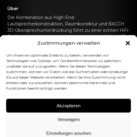
Über
Die Kombination aus High-End-
Lautsprecherkonstruktion, Raumkorrektur und BACCH
3D-Übersprechunterdrückung führt zu einer echten HiFi-
Performance, wie man sie sonst nur von speziellen HiFi-
Zustimmungen verwalten
Soundsystemen kennt.
Um Ihnen ein optimales Erlebnis zu bieten, verwenden wir
Kontaktiere uns
Technologien wie Cookies, um Geräteinformationen zu speichern
und/oder darauf zuzugreifen. Wenn Sie diesen Technologien
zustimmen, können wir Daten wie das Surfverhalten oder eindeutige
hello@canvashifi.com
Anruf +45 29 75 00 45
IDs auf dieser Website verarbeiten. Wenn Sie Ihre Zustimmung nicht
CANVAS HiFi ApS
erteilen oder zurückziehen, können bestimmte Merkmale und
Funktionen beeinträchtigt werden.
Flade Engvej 4
9900 Frederikshavn
Dänemark
Akzeptieren
Umsatzsteuer-Identifikationsnummer:
DK43519425
Verweigern
Folgen Sie uns
Einstellungen ansehen