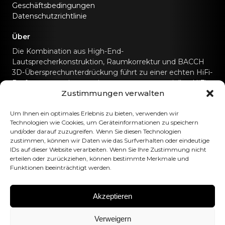
Geschäftsbedingungen
Datenschutzrichtlinie
Über
Die Kombination aus High-End-
Lautsprecherkonstruktion, Raumkorrektur und BACCH
3D-Übersprechunterdrückung führt zu einer echten HiFi-
Performance, wie man sie sonst nur von speziellen HiFi-
Zustimmungen verwalten
Soundsystemen kennt.
Kontaktiere uns
Um Ihnen ein optimales Erlebnis zu bieten, verwenden wir
Technologien wie Cookies, um Geräteinformationen zu speichern
und/oder darauf zuzugreifen. Wenn Sie diesen Technologien
hello@canvashifi.com
Anruf +45 29 75 00 45
zustimmen, können wir Daten wie das Surfverhalten oder eindeutige
IDs auf dieser Website verarbeiten. Wenn Sie Ihre Zustimmung nicht
CANVAS HiFi ApS
erteilen oder zurückziehen, können bestimmte Merkmale und
Funktionen beeinträchtigt werden.
Flade Engvej 4
9900 Frederikshavn
Dänemark
Akzeptieren
Umsatzsteuer-Identifikationsnummer:
DK43519425
Verweigern