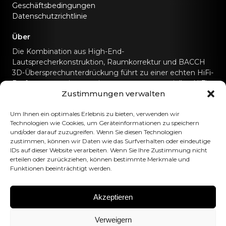
Geschäftsbedingungen
Datenschutzrichtlinie
Über
Die Kombination aus High-End-
Lautsprecherkonstruktion, Raumkorrektur und BACCH
3D-Übersprechunterdrückung führt zu einer echten HiFi-
Performance, wie man sie sonst nur von speziellen HiFi-
Zustimmungen verwalten
Soundsystemen kennt.
Kontaktiere uns
Um Ihnen ein optimales Erlebnis zu bieten, verwenden wir
Technologien wie Cookies, um Geräteinformationen zu speichern
und/oder darauf zuzugreifen. Wenn Sie diesen Technologien
hello@canvashifi.com
Anruf +45 29 75 00 45
zustimmen, können wir Daten wie das Surfverhalten oder eindeutige
IDs auf dieser Website verarbeiten. Wenn Sie Ihre Zustimmung nicht
CANVAS HiFi ApS
erteilen oder zurückziehen, können bestimmte Merkmale und
Funktionen beeinträchtigt werden.
Flade Engvej 4
9900 Frederikshavn
Dänemark
Akzeptieren
Umsatzsteuer-Identifikationsnummer:
DK43519425
Verweigern