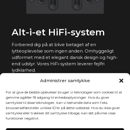
Alt-i-et HiFi-system
Forbered dig på at blive betaget af en
lytteoplevelse som ingen anden. Omhyggeligt
udformet med et elegant dansk design og high-
end udstyr. Vores HiFi-system leverer fejlfri
lydklarhed.
Administrer samtykke
Her har du løsningen til at gemme kabler og
rod væk.
For at give de bedste oplevelser bruger vi teknologier som cookies til at
Dette system er en fryd for dine visuelle og
gemme og/eller få adgang til enhedsoplysninger. Hvis du giver
samtykke til disse teknologier, kan vi behandle data som f.eks.
auditive sanser.
browseradfærd eller unikke ID'er på dette websted. Hvis du ikke giver
samtykke eller trækker dit samtykke tilbage, kan det påvirke visse
funktioner negativt.