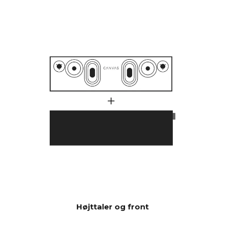
end traditionelle soundbars
med 1000 watt.
Mange kunder har undret sig
over, hvorfor CANVAS HiFi
spiller dybere og kraftigere
end traditionelle soundbars,
som indikerer, at de har et
meget højere antal watt i
deres forstærker.
En lang række faktorer spiller
ind her, men en væsentlig
faktor er, at CANVAS har hele
23 liter effektiv akustisk
volumen i kombination med 2
x 6.5" bas/mellemtone-
enheder og 2 x 5x8"
slavebasser, hvilket giver 592
cm2, som svarer til en 12"
Højttaler og front
basenhed CANVAS HiFi er
derfor meget effektiv og