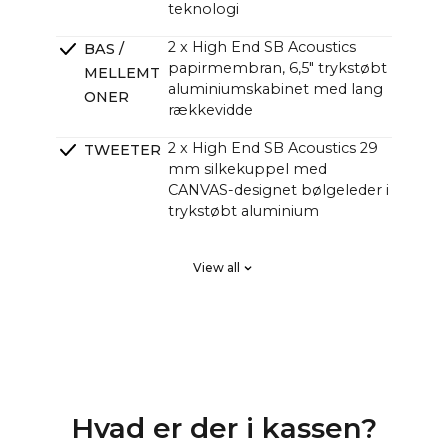
teknologi
2 x High End SB Acoustics
BAS /
papirmembran, 6,5" trykstøbt
MELLEMT
aluminiumskabinet med lang
ONER
rækkevidde
2 x High End SB Acoustics 29
TWEETER
mm silkekuppel med
CANVAS-designet bølgeleder i
trykstøbt aluminium
2 x High End SB Acoustics lavt
PASSIVE
View all
tab, høj præcision, lang
SLAVEBAS
udstråling
SER
DSP Lineær fase FIR, høj
CROSSOVE
orden
RS
4 kanaler Klasse D HiFi-
FORSTÆR
Hvad er der i kassen?
forstærkere med i alt 250
KERE
watt, men med større lydtryk