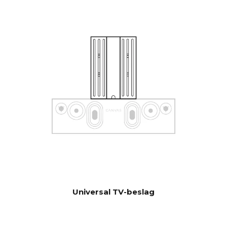
kontrolenheder. Kontakt
vores support for at få hjælp
til konfiguration, hvis du har
særlige ønsker.
Software automatisk OTA.
OPDATERI
Hardwareelektronik kan
NGER
opgraderes
Universal TV-beslag