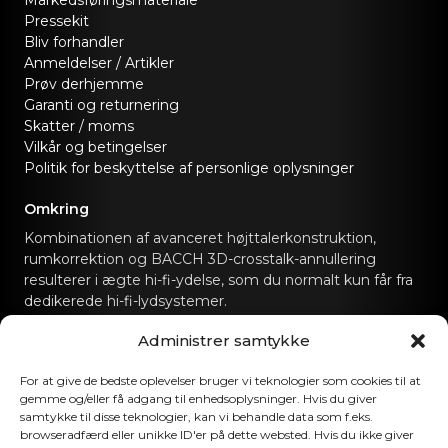
Markedsføringsmateriale
Pressekit
Bliv forhandler
Anmeldelser / Artikler
Prøv derhjemme
Garanti og returnering
Skatter / moms
Vilkår og betingelser
Politik for beskyttelse af personlige oplysninger
Omkring
Kombinationen af avanceret højttalerkonstruktion,
rumkorrektion og BACCH 3D-crosstalk-annullering
resulterer i ægte hi-fi-ydelse, som du normalt kun får fra
dedikerede hi-fi-lydsystemer.
Administrer samtykke
Kontakt os
For at give de bedste oplevelser bruger vi teknologier som cookies til at
hello@canvashifi.com
Ring til +45 29 75 00 45
gemme og/eller få adgang til enhedsoplysninger. Hvis du giver
samtykke til disse teknologier, kan vi behandle data som f.eks.
CANVAS HiFi ApS
browseradfærd eller unikke ID'er på dette websted. Hvis du ikke giver