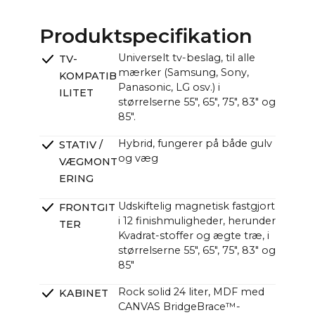
55": ~122,6 x ~107,8 cm / ~48,3 x ~42,2 in
Produktspecifikation
CANVAS-enhed (B x H x D):
~121,0 x ~33,0 x ~12,0 cm (11,0 cm uden beslag) /
Universelt tv-beslag, til alle
TV-
~47,6 x ~13,0 x ~4,7 in (4,3 in uden beslag)
mærker (Samsung, Sony,
KOMPATIB
Panasonic, LG osv.) i
ILITET
størrelserne 55", 65", 75", 83" og
85".
Hybrid, fungerer på både gulv
STATIV /
og væg
VÆGMONT
ERING
Udskiftelig magnetisk fastgjort
FRONTGIT
i 12 finishmuligheder, herunder
TER
Kvadrat-stoffer og ægte træ, i
størrelserne 55", 65", 75", 83" og
85"
Rock solid 24 liter, MDF med
KABINET
CANVAS BridgeBrace™-