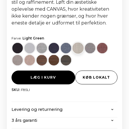
stil og raffinement. Løft din æstetiske
oplevelse med CANVAS, hvor kreativiteten
ikke kender nogen grænser, og hvor hver
eneste detalje er udformet til perfektion.
Farve:
Light Green
LÆG I KURV
KØB LOKALT
SKU:
F85LI
Levering og returnering
3 års garanti
CANVAS tilbyder gratis forsendelse på alle ordrer
over 2000 euro, inklusive alle skatter og