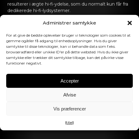
resulterer i ægte hi-fi-ydelse, som du normalt kun får fra
dedikerede hi-fi-lydsystemer.
Administrer samtykke
Kontakt os
For at give de bedste oplevelser bruger vi teknologier som cookies til at
hello@canvashifi.com
Ring til +45 29 75 00 45
gemme og/eller få adgang til enhedsoplysninger. Hvis du giver
samtykke til disse teknologier, kan vi behandle data som f.eks.
CANVAS HiFi ApS
browseradfærd eller unikke ID'er på dette websted. Hvis du ikke giver
Flade Engvej 4
samtykke eller trækker dit samtykke tilbage, kan det påvirke visse
funktioner negativt.
9900 Frederikshavn
Danmark
Accepter
Momsnummer:
DK43519425
Afvise
Følg os
Vis præferencer
{titel}
©2026 CANVAS HiFi. Alle rettigheder forbeholdes.