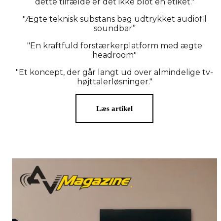
dette tilfælde er det ikke blot en etiket."
"Ægte teknisk substans bag udtrykket audiofil
soundbar”
"En kraftfuld forstærkerplatform med ægte
headroom"
"Et koncept, der går langt ud over almindelige tv-
højttalerløsninger."
Læs artikel