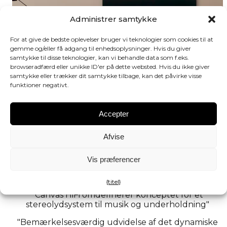
Administrer samtykke
For at give de bedste oplevelser bruger vi teknologier som cookies til at
gemme og/eller få adgang til enhedsoplysninger. Hvis du giver
samtykke til disse teknologier, kan vi behandle data som f.eks.
browseradfærd eller unikke ID'er på dette websted. Hvis du ikke giver
samtykke eller trækker dit samtykke tilbage, kan det påvirke visse
funktioner negativt.
Accepter
Afvise
Vis præferencer
Et førende italiensk anmeldermagasin har
testet CANVAS.
{titel}
"Canvas HiFi omdefinerer konceptet for et
stereolydsystem til musik og underholdning"
"Bemærkelsesværdig udvidelse af det dynamiske