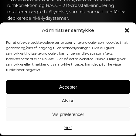
rumkorrektion og BACCH 3D-crosstalk-annullering
resulterer i ægte hi-fi-ydelse, som du normalt kun får fra
dedikerede hi-fi-lydsystemer.
Administrer samtykke
Kontakt os
For at give de bedste oplevelser bruger vi teknologier som cookies til at
hello@canvashifi.com
Ring til +45 29 75 00 45
gemme og/eller få adgang til enhedsoplysninger. Hvis du giver
samtykke til disse teknologier, kan vi behandle data som f.eks.
CANVAS HiFi ApS
browseradfærd eller unikke ID'er på dette websted. Hvis du ikke giver
Flade Engvej 4
samtykke eller trækker dit samtykke tilbage, kan det påvirke visse
funktioner negativt.
9900 Frederikshavn
Danmark
Accepter
Momsnummer:
DK43519425
Afvise
Følg os
Vis præferencer
{titel}
©2026 CANVAS HiFi. Alle rettigheder forbeholdes.