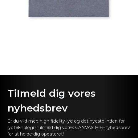
Tilmeld dig vores
nyhedsbrev
Er du vild med high fidelity-lyd og det nyeste inden for
lydteknologi? Tilmeld dig vores CANVAS HiFi-nyhedsbrev
for at holde dig opdateret!