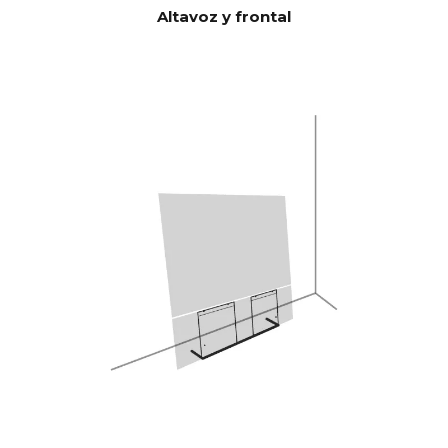
6.Unidades de graves/medios
Altavoz y frontal
de 5" y 2 bajos esclavos de
5x8", lo que da 592 cm2, que
corresponden a una unidad
base de 12" CANVAS HiFi es,
por tanto, muy eficiente y
reproduce más alto y con más
graves que las barras de
sonido tradicionales.
Burr-Brown 24 bits/192 kHz
Convertido
r digital a
analógico
(DAC)
28 Hz - 24.000 Hz
RESPUEST
A DE
FRECUENC
IA
100 Hz > 104 dB
RELACIÓN