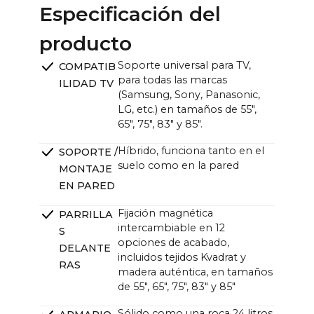
85": ~189,9 x ~145,2 cm / ~74,8 x ~57,2 in
Especificación del
Unidad CANVAS (ancho x alto x fondo):
producto
~121,0 x ~33,0 x ~12,0cm (11,0cm sin soporte) /
~47,6 x ~13,0 x ~4,7 in (4,3 in sin soporte)
Soporte universal para TV,
COMPATIB
para todas las marcas
ILIDAD TV
(Samsung, Sony, Panasonic,
LG, etc.) en tamaños de 55",
65", 75", 83" y 85".
Híbrido, funciona tanto en el
SOPORTE /
suelo como en la pared
MONTAJE
EN PARED
Fijación magnética
PARRILLA
intercambiable en 12
S
opciones de acabado,
DELANTE
incluidos tejidos Kvadrat y
RAS
madera auténtica, en tamaños
de 55", 65", 75", 83" y 85"
Sólido como una roca 24 litros,