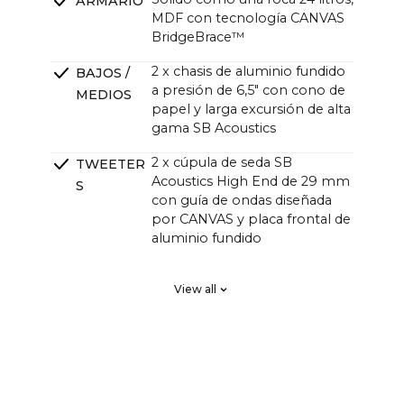
ARMARIO
MDF con tecnología CANVAS
BridgeBrace™
2 x chasis de aluminio fundido
BAJOS /
a presión de 6,5" con cono de
MEDIOS
papel y larga excursión de alta
gama SB Acoustics
2 x cúpula de seda SB
TWEETER
Acoustics High End de 29 mm
S
con guía de ondas diseñada
por CANVAS y placa frontal de
aluminio fundido
2 x High End SB Acoustics de
RADIADO
View all
bajas pérdidas y alta precisión,
RES
excursión larga
PASIVOS
Regla de chaflán DSP FIR,
CRUCES
orden alto