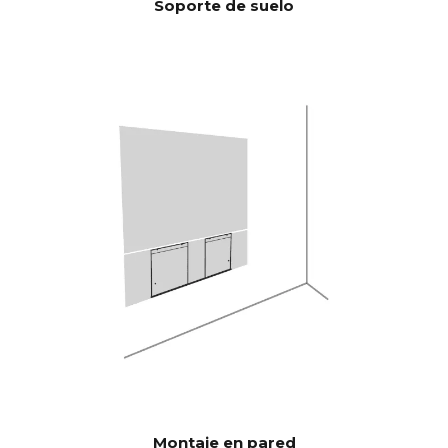
Soporte de suelo
SEÑAL/RUI
1 KHz >103 dB
DO
10 KHz >105 dB
(Potencia
nominal)
100 Hz <0,04 %
THD+N
(1/8 Potencia
1 KHz <0,04 %
nominal)
10 KHz <0,05 %
Potente quad-core de 300
Procesado
MIPS de Analog Devices con
r de señal
filtro 3D BACCH
digital
(DSP)
A través de la aplicación iOS,
CORRECCI
utiliza el micrófono integrado
ÓN DE LA
del iPhone o el Zen Mic
HABITACI
opcional.
ÓN
Montaje en pared