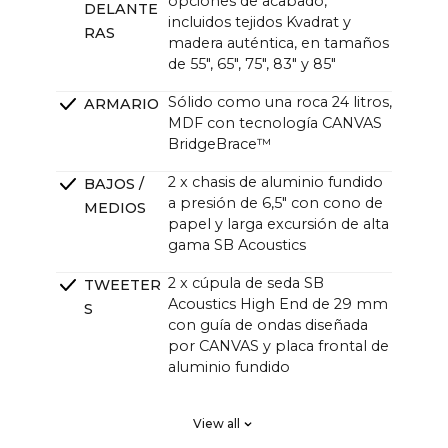
opciones de acabado,
DELANTE
incluidos tejidos Kvadrat y
RAS
madera auténtica, en tamaños
de 55", 65", 75", 83" y 85"
Sólido como una roca 24 litros,
ARMARIO
MDF con tecnología CANVAS
BridgeBrace™
2 x chasis de aluminio fundido
BAJOS /
a presión de 6,5" con cono de
MEDIOS
papel y larga excursión de alta
gama SB Acoustics
2 x cúpula de seda SB
TWEETER
Acoustics High End de 29 mm
S
con guía de ondas diseñada
por CANVAS y placa frontal de
aluminio fundido
2 x High End SB Acoustics de
RADIADO
View all
bajas pérdidas y alta precisión,
RES
excursión larga