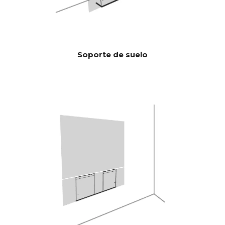
A DE
FRECUENC
IA
100 Hz > 104 dB
RELACIÓN
Soporte de suelo
SEÑAL/RUI
1 KHz >103 dB
DO
10 KHz >105 dB
(Potencia
nominal)
100 Hz <0,04 %
THD+N
(1/8 Potencia
1 KHz <0,04 %
nominal)
10 KHz <0,05 %
Potente quad-core de 300
Procesado
MIPS de Analog Devices con
r de señal
filtro 3D BACCH
digital
(DSP)