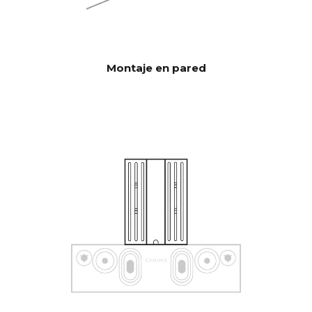
A través de la aplicación iOS,
CORRECCI
utiliza el micrófono integrado
ÓN DE LA
del iPhone o el Zen Mic
HABITACI
opcional.
ÓN
Montaje en pared
HDMI eARC, Toslink,
CONECTIVI
analógico, Apple AirPlay 2
DAD
(multisala), Google Cast
(multisala), Roon, Tidal, Spotify
Connect, DLNA.
Además, entrada activada
automáticamente mediante
unidad de control que se
puede ocultar en CANVAS
para la conexión con sistemas
de control existentes como
Sonos app, Bluetooth, B&O
App, Bluesound, HEOS, Bose
App, Samsung App u otras
unidades de control. Póngase
en contacto con nuestro