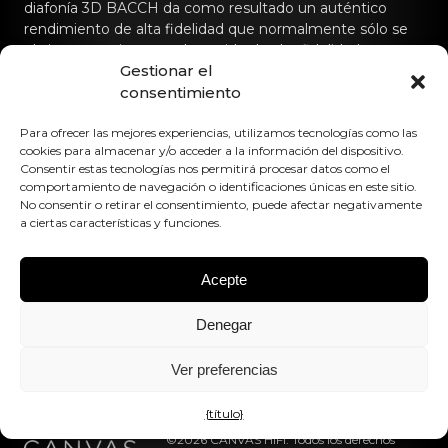
diafonía 3D BACCH da como resultado un auténtico
rendimiento de alta fidelidad que normalmente sólo se
obtiene con sistemas de sonido de alta fidelidad
Gestionar el
dedicados.
consentimiento
Póngase en contacto con nosotros
Para ofrecer las mejores experiencias, utilizamos tecnologías como las
cookies para almacenar y/o acceder a la información del dispositivo.
hello@canvashifi.com
Llame al +45 29 75 00 45
Consentir estas tecnologías nos permitirá procesar datos como el
comportamiento de navegación o identificaciones únicas en este sitio.
CANVAS HiFi ApS
No consentir o retirar el consentimiento, puede afectar negativamente
Flade Engvej 4
a ciertas características y funciones.
9900 Frederikshavn
Dinamarca
Acepte
Número de IVA:
DK43519425
Denegar
Síguenos en
Ver preferencias
{título}
©2026 CANVAS HiFi. Todos los derechos