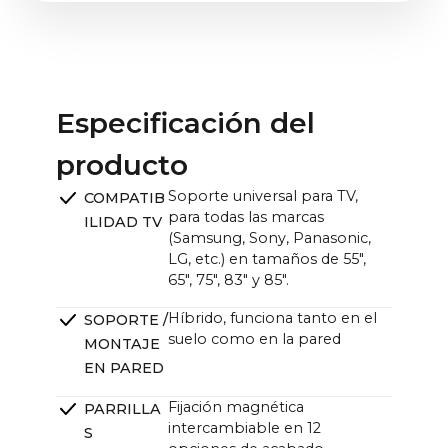
(sin embalaje) | 26,8 kg / 59,1 lbs (con embalaje)
De pie, incluido soporte y frontal (ancho x alto
x fondo):
Tela frontal 85" + soporte: 11,2 kg / 24,7 lbs (sin
85": 189,9 x 36,9 x 19,8 cm / 74,8 x 14,5 x 7,8 in
embalaje) | 22,8 kg / 50,3 lbs (con embalaje)
CANVAS con TV (An x Al):
85": ~189,9 x ~145,2 cm / ~74,8 x ~57,2 in
Especificación del
Unidad CANVAS (ancho x alto x fondo):
producto
~121,0 x ~33,0 x ~12,0cm (11,0cm sin soporte) /
~47,6 x ~13,0 x ~4,7 in (4,3 in sin soporte)
Soporte universal para TV,
COMPATIB
para todas las marcas
ILIDAD TV
(Samsung, Sony, Panasonic,
LG, etc.) en tamaños de 55",
65", 75", 83" y 85".
Híbrido, funciona tanto en el
SOPORTE /
suelo como en la pared
MONTAJE
EN PARED
Fijación magnética
PARRILLA
intercambiable en 12
S