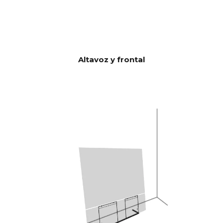
número de factores, pero un
factor esencial es que CANVAS
tiene la friolera de 23 litros de
volumen acústico efectivo en
combinación con 2 x
6.Unidades de graves/medios
Altavoz y frontal
de 5" y 2 bajos esclavos de
5x8", lo que da 592 cm2, que
corresponden a una unidad
base de 12" CANVAS HiFi es,
por tanto, muy eficiente y
reproduce más alto y con más
graves que las barras de
sonido tradicionales.
Burr-Brown 24 bits/192 kHz
Convertido
r digital a
analógico
(DAC)
28 Hz - 24.000 Hz
RESPUEST