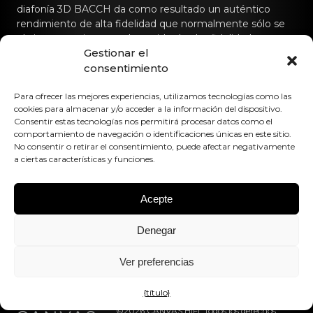
diafonía 3D BACCH da como resultado un auténtico
rendimiento de alta fidelidad que normalmente sólo se
obtiene con sistemas de sonido de alta fidelidad
Gestionar el
dedicados.
consentimiento
Póngase en contacto con nosotros
Para ofrecer las mejores experiencias, utilizamos tecnologías como las
cookies para almacenar y/o acceder a la información del dispositivo.
hello@canvashifi.com
Llame al +45 29 75 00 45
Consentir estas tecnologías nos permitirá procesar datos como el
comportamiento de navegación o identificaciones únicas en este sitio.
CANVAS HiFi ApS
No consentir o retirar el consentimiento, puede afectar negativamente
Flade Engvej 4
a ciertas características y funciones.
9900 Frederikshavn
Dinamarca
Acepte
Número de IVA:
DK43519425
Denegar
Síguenos en
Ver preferencias
{título}
©2026 CANVAS HiFi. Todos los derechos