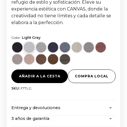
refugio de estilo y sofisticación. Eleve su
experiencia estética con CANVAS, donde la
creatividad no tiene límites y cada detalle se
elabora a la perfección.
Color:
Light Grey
AÑADIR A LA CESTA
COMPRA LOCAL
SKU:
F77LG
Entrega y devoluciones
3 años de garantía
CANVAS ofrece envío gratuito en todos los
pedidos superiores a 2000 euros, con todos los