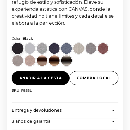
refugio de estilo y sofisticación. Eleve su
experiencia estética con CANVAS, donde la
creatividad no tiene límites y cada detalle se
elabora a la perfección.
Color:
Black
AÑADIR A LA CESTA
COMPRA LOCAL
SKU:
F85BL
Entrega y devoluciones
3 años de garantía
CANVAS ofrece envío gratuito en todos los
pedidos superiores a 2000 euros, con todos los