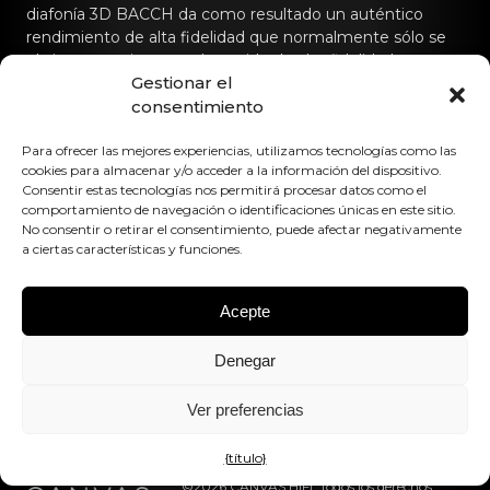
diafonía 3D BACCH da como resultado un auténtico
rendimiento de alta fidelidad que normalmente sólo se
obtiene con sistemas de sonido de alta fidelidad
Gestionar el
dedicados.
consentimiento
Póngase en contacto con nosotros
Para ofrecer las mejores experiencias, utilizamos tecnologías como las
cookies para almacenar y/o acceder a la información del dispositivo.
hello@canvashifi.com
Llame al +45 29 75 00 45
Consentir estas tecnologías nos permitirá procesar datos como el
comportamiento de navegación o identificaciones únicas en este sitio.
CANVAS HiFi ApS
No consentir o retirar el consentimiento, puede afectar negativamente
Flade Engvej 4
a ciertas características y funciones.
9900 Frederikshavn
Dinamarca
Acepte
Número de IVA:
DK43519425
Denegar
Síguenos en
Ver preferencias
{título}
©2026 CANVAS HiFi. Todos los derechos