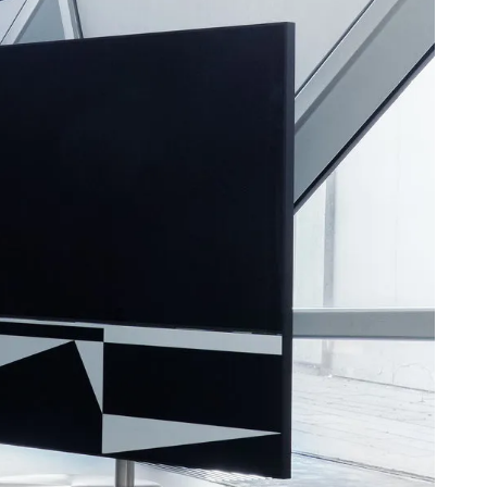
e CANVAS tiene la friolera de 23 litros de volumen
tivo en combinación con 2 x 6.Unidades de
de 5" y 2 bajos esclavos de 5x8", lo que da 592 cm2,
den a una unidad base de 12" CANVAS HiFi es, por
iciente y reproduce más alto y con más graves que las
do tradicionales.
4 bits/192 kHz
00 Hz
dB
B
dB
 %
%