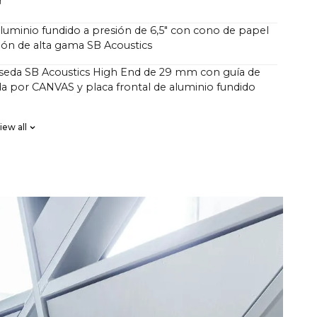
™
 aluminio fundido a presión de 6,5" con cono de papel
sión de alta gama SB Acoustics
 seda SB Acoustics High End de 29 mm con guía de
a por CANVAS y placa frontal de aluminio fundido
B Acoustics de bajas pérdidas y alta precisión,
iew all
ga
lán DSP FIR, orden alto
s HiFi de 4 canales de clase D con un total de 250
on una presión sonora superior a la de las barras de
onales de 1000 vatios.
tes se han preguntado por qué CANVAS HiFi
 mayor profundidad y potencia que las barras de
ionales, lo que indica que tienen un número mucho
os en su amplificador.
n juego un gran número de factores, pero un factor