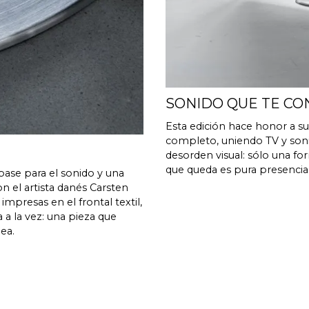
10 KHz <0,05
Potente quad-
Procesador de señal digital
BACCH
(DSP)
A través de la
CORRECCIÓN DE LA
iPhone o el Z
HABITACIÓN
SONIDO QUE TE C
HDMI eARC, To
Esta edición hace honor a 
CONECTIVIDAD
Cast (multisal
completo, uniendo TV y sonid
desorden visual: sólo una fo
Además, entr
que queda es pura presencia
ase para el sonido y una
control que s
on el artista danés Carsten
sistemas de 
impresas en el frontal textil,
App, Bluesou
 a la vez: una pieza que
de control. P
ea.
para obtener 
Software auto
ACTUALIZACIONES