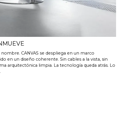
 %
core de 300 MIPS de Analog Devices con filtro 3D
 aplicación iOS, utiliza el micrófono integrado del
en Mic opcional.
ONMUEVE
slink, analógico, Apple AirPlay 2 (multisala), Google
su nombre. CANVAS se despliega en un marco
a), Roon, Tidal, Spotify Connect, DLNA.
o en un diseño coherente. Sin cables a la vista, sin
rma arquitectónica limpia. La tecnología queda atrás. Lo
ada activada automáticamente mediante unidad de
.
e puede ocultar en CANVAS para la conexión con
control existentes como Sonos app, Bluetooth, B&O
nd, HEOS, Bose App, Samsung App u otras unidades
óngase en contacto con nuestro servicio de asistencia
ayuda con la configuración si tiene deseos especiales.
mático OTA. Hardware electrónico actualizable