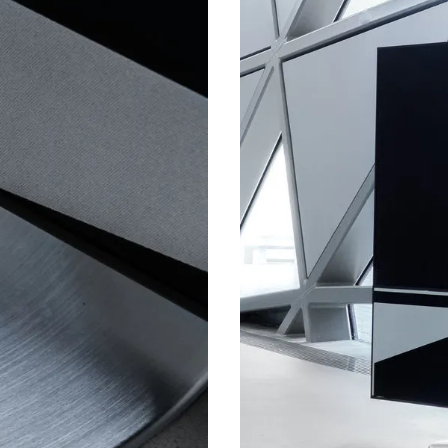
esencial es qu
acústico efec
graves/medios 
que correspon
tanto, muy ef
barras de soni
Burr-Brown 2
Convertidor digital a
analógico (DAC)
30 Hz - 20.0
RESPUESTA DE
FRECUENCIA
100 Hz > 104 
RELACIÓN SEÑAL/RUIDO
(Potencia nominal)
1 KHz >103 d
10 KHz >105 
100 Hz <0,04
THD+N
(1/8 Potencia nominal)
1 KHz <0,04 