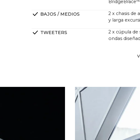
BridgeBrace
2 x chasis de
BAJOS / MEDIOS
y larga excur
2 x cúpula de
TWEETERS
ondas diseñad
2 x High End S
RADIADORES PASIVOS
V
excursión lar
Regla de chaf
CRUCES
Amplificadore
AMPLIFICADORES
vatios, pero c
sonido tradici
Muchos clien
reproduce con
sonido tradic
mayor de vati
Aquí entran e