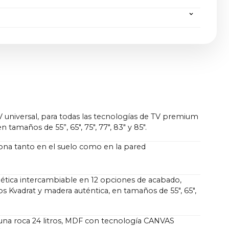
:
57,6 kg
,8 × 20 cm / 49,5 × 43,2 × 7,9 in
kg
,1 × 20 cm / 58,1 × 48,1 × 7,9 in
:
65,3 kg
,4 × 20 cm / 67,1 × 53,3 × 7,9 in
kg
:
77,1 kg
8,1 × 20 cm / 68,6 × 54,4 × 7,9 in
kg
4,8 × 20 cm / 73,6 × 57,0 × 7,9 in
a:
74,1 kg
 universal, para todas las tecnologías de TV premium
8 × 20 cm / 75,7 × 58,3 × 7,9 in
tamaños de 55”, 65", 75", 77", 83" y 85".
 kg
a:
87,3 kg
iona tanto en el suelo como en la pared
g
a:
94,3 kg
ética intercambiable en 12 opciones de acabado,
dos Kvadrat y madera auténtica, en tamaños de 55", 65",
na roca 24 litros, MDF con tecnología CANVAS