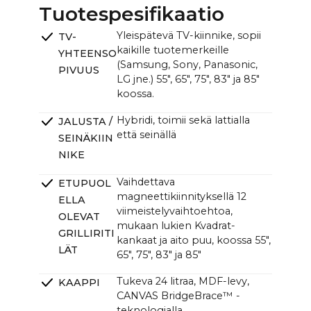
CANVAS TV:n kanssa (L x K):
Tuotespesifikaatio
55": ~122,6 x ~107,8 cm / ~48.3 x ~42.2 in
Yleispätevä TV-kiinnike, sopii
TV-
CANVAS-yksikkö (L x K x S):
kaikille tuotemerkeille
YHTEENSO
~121,0 x ~33,0 x ~12,0cm (11,0cm ilman kiinnikettä)
(Samsung, Sony, Panasonic,
/ ~47.6 x ~13.0 x ~4.7 in (4.3 in ilman kiinnikettä)
PIVUUS
LG jne.) 55", 65", 75", 83" ja 85"
koossa.
Hybridi, toimii sekä lattialla
JALUSTA /
että seinällä
SEINÄKIIN
NIKE
Vaihdettava
ETUPUOL
magneettikiinnityksellä 12
ELLA
viimeistelyvaihtoehtoa,
OLEVAT
mukaan lukien Kvadrat-
GRILLIRITI
kankaat ja aito puu, koossa 55",
LÄT
65", 75", 83" ja 85"
Tukeva 24 litraa, MDF-levy,
KAAPPI
CANVAS BridgeBrace™ -
teknologialla