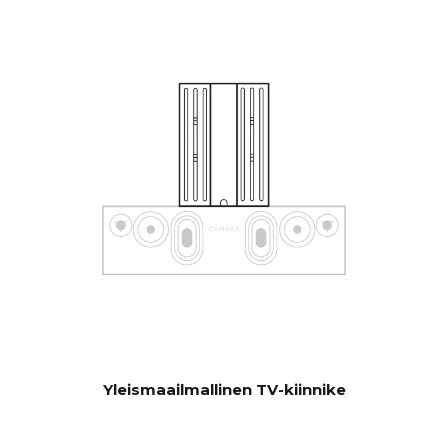
kautta, joka voidaan piilottaa
CANVASiin yhteyden
muodostamiseksi olemassa
oleviin ohjausjärjestelmiin,
kuten Sonos-sovellukseen,
Bluetooth, B&O App,
Bluesound, HEOS, Bose App,
Samsung App tai muihin
ohjausyksiköihin. Ota yhteyttä
asiakaspalveluumme, jos
sinulla on erityisiä toiveita.
Ohjelmiston automaattinen
PÄIVITYS
OTA. Laitteistoelektroniikka
päivitettävissä
Yleismaailmallinen TV-kiinnike