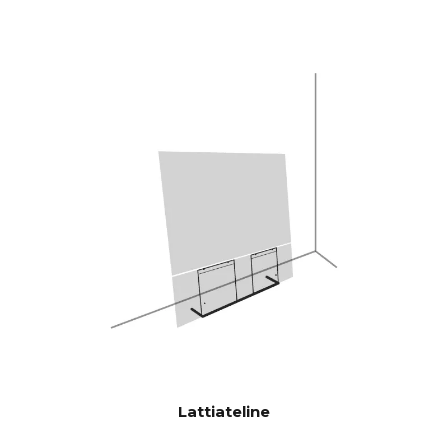
kanssa.5" basso/keskialueajurit
ja 2 x 5x8" orjabassoajurit, mikä
antaa 592 cm2 säteilypinta-
alaa, joka vastaa 12" bassoajuria.
CANVAS HiFi on siis erittäin
tehokas, ja se soi kovempaa ja
bassovoimaisempaa kuin
perinteiset soundbarit.
Burr-Brown 24-bittinen / 192
DAC:t
kHz
28 Hz - 24.000 Hz
TAAJUUSV
ASTE
100 Hz > 104 dB
SIGNAALI-
KOHINASU
1 KHz >103 dB
HDE
10 KHz >105 dB
(Nimellisteho)
Lattiateline
100 Hz <0.04 % %
THD+N