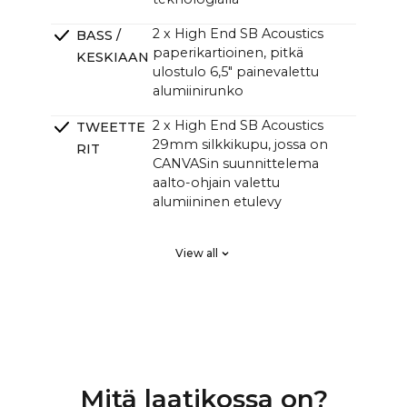
2 x High End SB Acoustics
BASS /
paperikartioinen, pitkä
KESKIAAN
ulostulo 6,5" painevalettu
alumiinirunko
2 x High End SB Acoustics
TWEETTE
29mm silkkikupu, jossa on
RIT
CANVASin suunnittelema
aalto-ohjain valettu
alumiininen etulevy
2 x High End SB Acoustics
PASSIIVISE
View all
pienihäviöinen korkea
T
tarkkuus, pitkä matka
SÄTEILIJÄT
Klippel-järjestelmässä viritetty
CROSSOVE
DSP lineaarisen taajuusvasteen
RIT
ja täydellisen vaihevasteen
saavuttamiseksi, räätälöity
Mitä laatikossa on?
korkealuokkainen