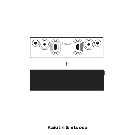
4-kanavaiset D-luokan HiFi-
VAHVISTI
vahvistimet, joissa on yhteensä
MET
250 wattia, mutta joissa on
suurempi äänenpaine kuin
perinteisissä 1000 watin
soundbareissa.
Monet asiakkaat ovat
ihmetelleet, miksi CANVAS
HiFi soi syvemmin ja
voimakkaammin kuin
perinteiset soundbarit, mikä
viittaa siihen, että niissä on
paljon suurempi
tehovahvistin.
Tekijöitä on paljon, mutta
olennainen tekijä on se, että
CANVASissa on huikeat 24
litraa tehokasta akustista
Kaiutin & etuosa
tilavuutta yhdessä 2 x 6:n