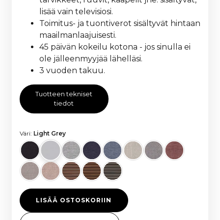
lisää vain televisiosi.
Toimitus- ja tuontiverot sisältyvät hintaan
maailmanlaajuisesti.
45 päivän kokeilu kotona - jos sinulla ei
ole jälleenmyyjää lähelläsi.
3 vuoden takuu.
Tuotteen tekniset
tiedot
Väri:
Light Grey
LISÄÄ OSTOSKORIIN