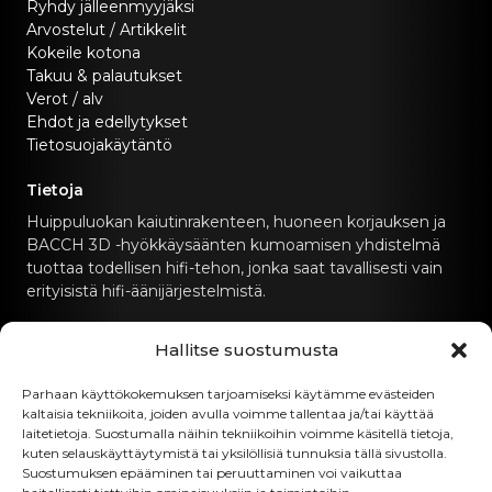
Ryhdy jälleenmyyjäksi
Arvostelut / Artikkelit
Kokeile kotona
Takuu & palautukset
Verot / alv
Ehdot ja edellytykset
Tietosuojakäytäntö
Tietoja
Huippuluokan kaiutinrakenteen, huoneen korjauksen ja
BACCH 3D -hyökkäysäänten kumoamisen yhdistelmä
tuottaa todellisen hifi-tehon, jonka saat tavallisesti vain
erityisistä hifi-äänijärjestelmistä.
Ota yhteyttä
Hallitse suostumusta
hello@canvashifi.com
Parhaan käyttökokemuksen tarjoamiseksi käytämme evästeiden
kaltaisia tekniikoita, joiden avulla voimme tallentaa ja/tai käyttää
Soita numeroon +45 29 75 00 45
laitetietoja. Suostumalla näihin tekniikoihin voimme käsitellä tietoja,
kuten selauskäyttäytymistä tai yksilöllisiä tunnuksia tällä sivustolla.
CANVAS HiFi ApS
Suostumuksen epääminen tai peruuttaminen voi vaikuttaa