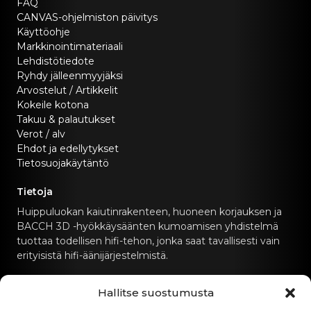
FAQ
CANVAS-ohjelmiston päivitys
Käyttöohje
Markkinointimateriaali
Lehdistötiedote
Ryhdy jälleenmyyjäksi
Arvostelut / Artikkelit
Kokeile kotona
Takuu & palautukset
Verot / alv
Ehdot ja edellytykset
Tietosuojakäytäntö
Tietoja
Huippuluokan kaiutinrakenteen, huoneen korjauksen ja
BACCH 3D -hyökkäysäänten kumoamisen yhdistelmä
tuottaa todellisen hifi-tehon, jonka saat tavallisesti vain
erityisistä hifi-äänijärjestelmistä.
Ota yhteyttä
Hallitse suostumusta