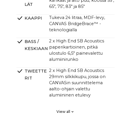
kankaat ja aito puu, koossa 55",
LÄT
65", 75", 83" ja 85"
Tukeva 24 litraa, MDF-levy,
KAAPPI
CANVAS BridgeBrace™ -
teknologialla
2 x High End SB Acoustics
BASS /
paperikartioinen, pitkä
KESKIAAN
ulostulo 6,5" painevalettu
alumiinirunko
2 x High End SB Acoustics
TWEETTE
29mm silkkikupu, jossa on
RIT
CANVASin suunnittelema
aalto-ohjain valettu
alumiininen etulevy
2 x High End SB Acoustics
PASSIIVISE
View all
pienihäviöinen korkea
T
tarkkuus, pitkä matka
SÄTEILIJÄT