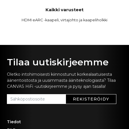
Kaikki varusteet
HDMI eARC -kaapeli, virtajohto ja kaapeliholkki
Tilaa uutiskirjeemme
Oletko intohimoisesti kiinnostunut korkealaatuisesta
äänentoistosta ja uusimmasta ääniteknologiasta? Tilaa
CANVAS HiFi -uutiskirjeemme ja pysy ajan tasalla!
REKISTERÖIDY
Tiedot