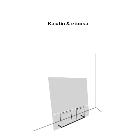
Tekijöitä on paljon, mutta
olennainen tekijä on se, että
CANVASissa on huikeat 24
litraa tehokasta akustista
Kaiutin & etuosa
tilavuutta yhdessä 2 x 6:n
kanssa.5" basso/keskialueajurit
ja 2 x 5x8" orjabassoajurit, mikä
antaa 592 cm2 säteilypinta-
alaa, joka vastaa 12" bassoajuria.
CANVAS HiFi on siis erittäin
tehokas, ja se soi kovempaa ja
bassovoimaisempaa kuin
perinteiset soundbarit.
Burr-Brown 24-bittinen / 192
DAC:t
kHz
28 Hz - 24.000 Hz
TAAJUUSV
ASTE
100 Hz > 104 dB
SIGNAALI-
KOHINASU