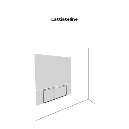
1 KHz >103 dB
HDE
10 KHz >105 dB
(Nimellisteho)
Lattiateline
100 Hz <0.04 % %
THD+N
(1/8
1 KHz <0,04 % %
Nimellisteho)
10 KHz <0.05 % %
Tehokas Analog Devicesin 300
DSP
MIPS:n neliydinsuoritin BACCH
3D-suodattimella
iOS-sovelluksen kautta,
HUONEKO
käyttää iPhonen
RJAUS
sisäänrakennettua mikrofonia
tai valinnaista Zen Mic -
mikrofonia
HDMI eARC, Toslink,
LIITÄNTÄ
Analoginen, Apple AirPlay 2
(monihuone), Google Cast