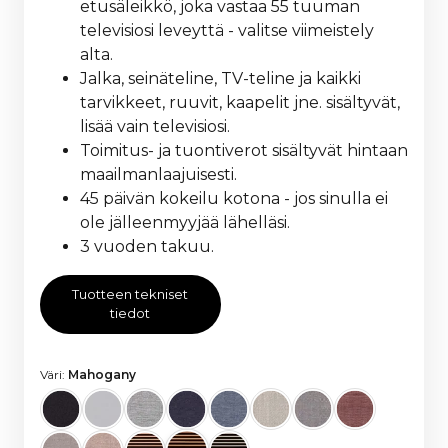
etusäleikkö, joka vastaa 55 tuuman
televisiosi leveyttä - valitse viimeistely
alta.
Jalka, seinäteline, TV-teline ja kaikki
tarvikkeet, ruuvit, kaapelit jne. sisältyvät,
lisää vain televisiosi.
Toimitus- ja tuontiverot sisältyvät hintaan
maailmanlaajuisesti.
45 päivän kokeilu kotona - jos sinulla ei
ole jälleenmyyjää lähelläsi.
3 vuoden takuu.
Tuotteen tekniset
tiedot
Väri:
Mahogany