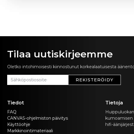
Tilaa uutiskirjeemme
Oletko intohimoisesti kiinnostunut korkealaatuisesta äänento
REKISTERÖIDY
Tiedot
Tietoja
FAQ
Huippuluokan
CANVAS-ohjelmiston päivitys
kumoamisen yhd
Käyttöohje
hifi-äänijärjes
Markkinointimateriaali