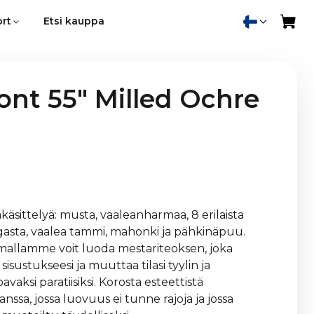
rt
Etsi kauppa
nt 55" Milled Ochre
takäsittelyä: musta, vaaleanharmaa, 8 erilaista
gasta, vaalea tammi, mahonki ja pähkinäpuu.
oimallamme voit luoda mestariteoksen, joka
sustukseesi ja muuttaa tilasi tyylin ja
ksi paratiisiksi. Korosta esteettistä
sa, jossa luovuus ei tunne rajoja ja jossa