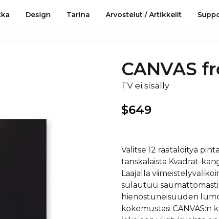
kka
Design
Tarina
Arvostelut / Artikkelit
Suppo
CANVAS fro
TV ei sisälly
$
649
Valitse 12 räätälöityä pin
tanskalaista Kvadrat-kan
Laajalla viimeistelyvalik
sulautuu saumattomasti si
hienostuneisuuden lumoava
kokemustasi CANVAS:n kans