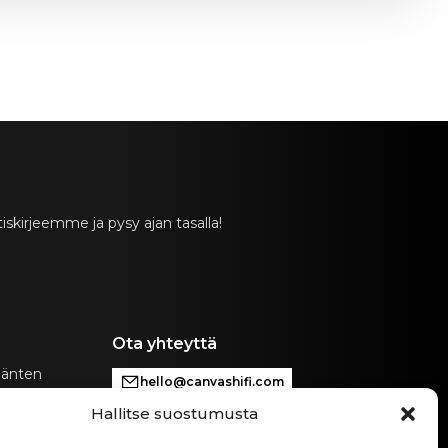
skirjeemme ja pysy ajan tasalla!
Ota yhteyttä
äänten
hello@canvashifi.com
n erityisistä
Hallitse suostumusta
Soita numeroon +45 29 75 00 45