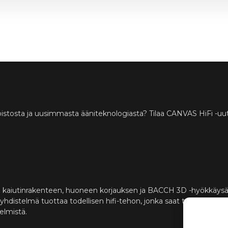
istosta ja uusimmasta ääniteknologiasta? Tilaa CANVAS HiFi -uuti
 kaiutinrakenteen, huoneen korjauksen ja BACCH 3D -hyökkäys
istelmä tuottaa todellisen hifi-tehon, jonka saat tavallisesti vai
telmistä.