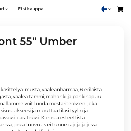
rt
Etsi kauppa
ont 55" Umber
takäsittelyä: musta, vaaleanharmaa, 8 erilaista
gasta, vaalea tammi, mahonki ja pähkinäpuu.
oimallamme voit luoda mestariteoksen, joka
sustukseesi ja muuttaa tilasi tyylin ja
ksi paratiisiksi. Korosta esteettistä
sa, jossa luovuus ei tunne rajoja ja jossa