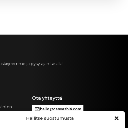
skirjeemme ja pysy ajan tasalla!
Ota yhteyttä
äänten
hello@canvashifi.com
n erityisistä
Hallitse suostumusta
Soita numeroon +45 29 75 00 45