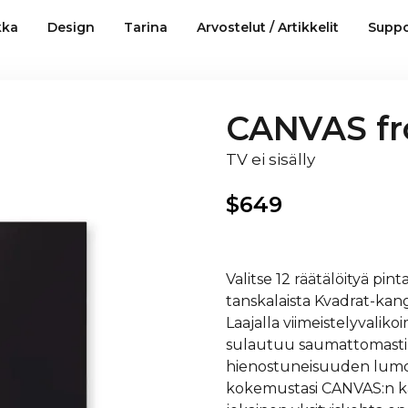
kka
Design
Tarina
Arvostelut / Artikkelit
Suppo
CANVAS fr
TV ei sisälly
$
649
Valitse 12 räätälöityä pin
tanskalaista Kvadrat-kan
Laajalla viimeistelyvalik
sulautuu saumattomasti si
hienostuneisuuden lumoava
kokemustasi CANVAS:n kans