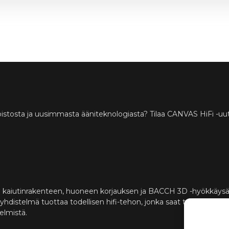
istosta ja uusimmasta ääniteknologiasta? Tilaa CANVAS HiFi -uuti
 kaiutinrakenteen, huoneen korjauksen ja BACCH 3D -hyökkäys
istelmä tuottaa todellisen hifi-tehon, jonka saat tavallisesti vai
telmistä.