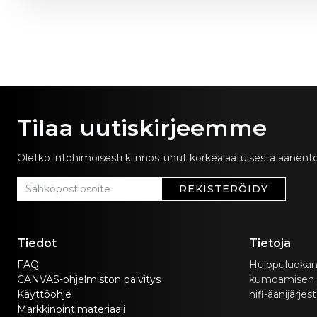
Tilaa uutiskirjeemme
Oletko intohimoisesti kiinnostunut korkealaatuisesta äänento
REKISTERÖIDY
Tiedot
Tietoja
FAQ
Huippuluokan
CANVAS-ohjelmiston päivitys
kumoamisen yhd
Käyttöohje
hifi-äänijärjes
Markkinointimateriaali