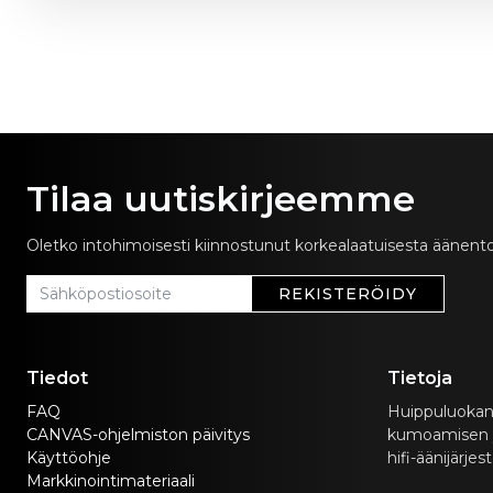
Tilaa uutiskirjeemme
Oletko intohimoisesti kiinnostunut korkealaatuisesta äänento
REKISTERÖIDY
Tiedot
Tietoja
FAQ
Huippuluokan
CANVAS-ohjelmiston päivitys
kumoamisen yhd
Käyttöohje
hifi-äänijärjes
Markkinointimateriaali