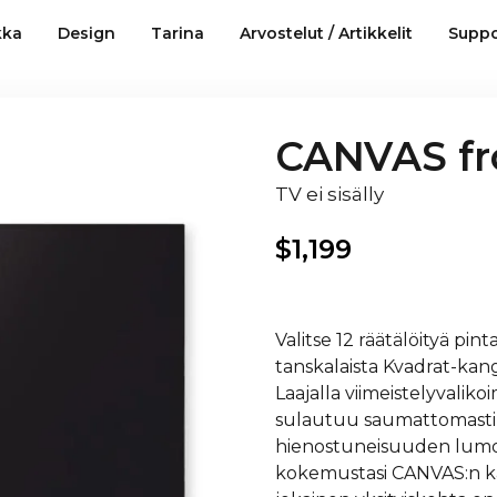
kka
Design
Tarina
Arvostelut / Artikkelit
Suppo
CANVAS fro
TV ei sisälly
$
1,199
Valitse 12 räätälöityä pin
tanskalaista Kvadrat-kan
Laajalla viimeistelyvalik
sulautuu saumattomasti si
hienostuneisuuden lumoava
kokemustasi CANVAS:n kans