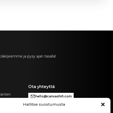
skirjeemme ja pysy ajan tasalla!
Ota yhteyttä
äänten
hello@canvashifi.com
n erityisistä
Hallitse suostumusta
Soita numeroon +45 29 75 00 45