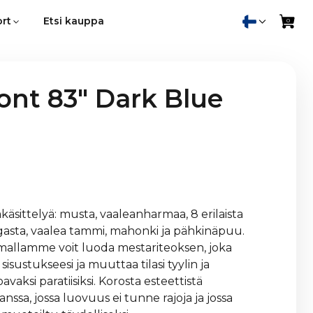
rt
Etsi kauppa
nt 83" Dark Blue
takäsittelyä: musta, vaaleanharmaa, 8 erilaista
gasta, vaalea tammi, mahonki ja pähkinäpuu.
oimallamme voit luoda mestariteoksen, joka
sustukseesi ja muuttaa tilasi tyylin ja
ksi paratiisiksi. Korosta esteettistä
sa, jossa luovuus ei tunne rajoja ja jossa