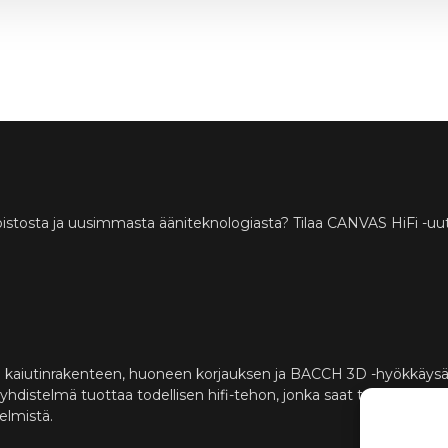
istosta ja uusimmasta ääniteknologiasta? Tilaa CANVAS HiFi -uuti
 kaiutinrakenteen, huoneen korjauksen ja BACCH 3D -hyökkäys
istelmä tuottaa todellisen hifi-tehon, jonka saat tavallisesti vai
telmistä.