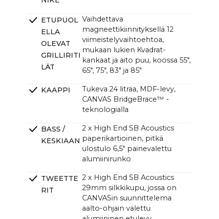
NIKE
Vaihdettava
ETUPUOL
magneettikiinnityksellä 12
ELLA
viimeistelyvaihtoehtoa,
OLEVAT
mukaan lukien Kvadrat-
GRILLIRITI
kankaat ja aito puu, koossa 55",
LÄT
65", 75", 83" ja 85"
Tukeva 24 litraa, MDF-levy,
KAAPPI
CANVAS BridgeBrace™ -
teknologialla
2 x High End SB Acoustics
BASS /
paperikartioinen, pitkä
KESKIAAN
ulostulo 6,5" painevalettu
alumiinirunko
2 x High End SB Acoustics
TWEETTE
29mm silkkikupu, jossa on
RIT
CANVASin suunnittelema
aalto-ohjain valettu
alumiininen etulevy