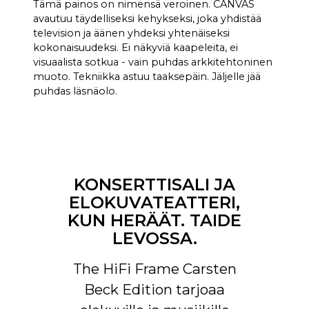
tai valinnaista Zen Mic -
Tämä painos on nimensä veroinen. CANVAS
mikrofonia
avautuu täydelliseksi kehykseksi, joka yhdistää
television ja äänen yhdeksi yhtenäiseksi
HDMI eARC, Toslink,
LIITÄNTÄ
kokonaisuudeksi. Ei näkyviä kaapeleita, ei
Analoginen, Apple AirPlay 2
visuaalista sotkua - vain puhdas arkkitehtoninen
(monihuone), Google Cast
muoto. Tekniikka astuu taaksepäin. Jäljelle jää
(monihuone), Roon, Tidal,
puhdas läsnäolo.
Spotify Connect, DLNA.
Sisäänsyöttö aktivoituu
automaattisesti ohjausyksikön
kautta, joka voidaan piilottaa
CANVASiin yhteyden
KONSERTTISALI JA
muodostamiseksi olemassa
ELOKUVATEATTERI,
oleviin ohjausjärjestelmiin,
kuten Sonos-sovellukseen,
KUN HERÄÄT. TAIDE
Bluetooth, B&O App,
LEVOSSA.
Bluesound, HEOS, Bose App,
Samsung App tai muihin
The HiFi Frame Carsten
ohjausyksiköihin. Ota yhteyttä
asiakaspalveluumme, jos
Beck Edition tarjoaa
sinulla on erityisiä toiveita.