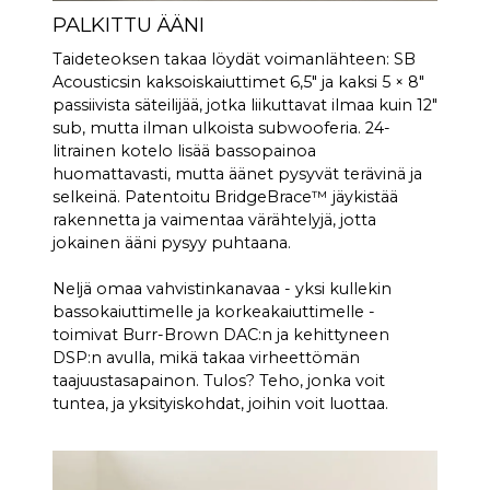
PALKITTU ÄÄNI
Taideteoksen takaa löydät voimanlähteen: SB
Acousticsin kaksoiskaiuttimet 6,5″ ja kaksi 5 × 8″
passiivista säteilijää, jotka liikuttavat ilmaa kuin 12″
sub, mutta ilman ulkoista subwooferia. 24-
litrainen kotelo lisää bassopainoa
huomattavasti, mutta äänet pysyvät terävinä ja
selkeinä. Patentoitu BridgeBrace™ jäykistää
rakennetta ja vaimentaa värähtelyjä, jotta
jokainen ääni pysyy puhtaana.
Neljä omaa vahvistinkanavaa - yksi kullekin
bassokaiuttimelle ja korkeakaiuttimelle -
toimivat Burr-Brown DAC:n ja kehittyneen
DSP:n avulla, mikä takaa virheettömän
taajuustasapainon. Tulos? Teho, jonka voit
tuntea, ja yksityiskohdat, joihin voit luottaa.