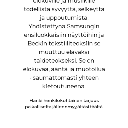
elokuville ja musiikille
Ohjelmiston automaattinen
todellista syvyyttä, selkeyttä
PÄIVITYS
OTA. Laitteistoelektroniikka
ja uppoutumista.
päivitettävissä
Yhdistettynä Samsungin
ensiluokkaisiin näyttöihin ja
Beckin tekstiiliteoksiin se
muuttuu eläväksi
taideteokseksi. Se on
elokuvaa, ääntä ja muotoilua
- saumattomasti yhteen
kietoutuneena.
Hanki henkilökohtainen tarjous
paikalliselta jälleenmyyjältäsi täältä.