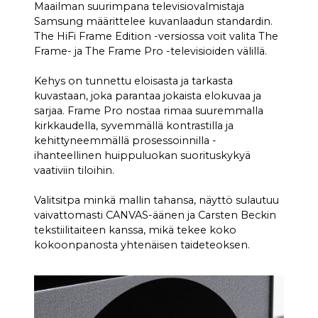
Maailman suurimpana televisiovalmistaja
Samsung määrittelee kuvanlaadun standardin.
The HiFi Frame Edition -versiossa voit valita The
Frame- ja The Frame Pro -televisioiden välillä.
Kehys on tunnettu eloisasta ja tarkasta
kuvastaan, joka parantaa jokaista elokuvaa ja
sarjaa. Frame Pro nostaa rimaa suuremmalla
kirkkaudella, syvemmällä kontrastilla ja
kehittyneemmällä prosessoinnilla -
ihanteellinen huippuluokan suorituskykyä
vaativiin tiloihin.
Valitsitpa minkä mallin tahansa, näyttö sulautuu
vaivattomasti CANVAS-äänen ja Carsten Beckin
tekstiilitaiteen kanssa, mikä tekee koko
kokoonpanosta yhtenäisen taideteoksen.