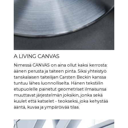
voimakkaammin kuin
perinteiset soundbarit, mikä
viittaa siihen, että niissä on
paljon suurempi
tehovahvistin.
Tekijöitä on paljon, mutta
olennainen tekijä on se, että
CANVASissa on huikeat 24
litraa tehokasta akustista
A LIVING CANVAS
tilavuutta yhdessä 2 x 6:n
Nimessä CANVAS on aina ollut kaksi kerrosta:
kanssa.5" basso/keskialueajurit
äänen perusta ja taiteen pinta. Siksi yhteistyö
ja 2 x 5x8" orjabassoajurit, mikä
tanskalaisen taiteilijan Carsten Beckin kanssa
antaa 592 cm2 säteilypinta-
tuntuu lähes luonnolliselta. Hänen tekstiilin
alaa, joka vastaa 12" bassoajuria.
etupuolelle painetut geometriset ilmaisunsa
CANVAS HiFi on siis erittäin
muuttavat järjestelmän joksikin, jonka sekä
tehokas, ja se soi kovempaa ja
kuulet että katselet - teokseksi, joka kehystää
bassovoimaisempaa kuin
ääntä, kuvaa ja ympäröivää tilaa.
perinteiset soundbarit.
Burr-Brown 24-bittinen / 192
DAC:t
kHz