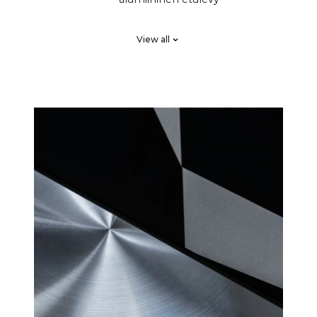
2 x High End SB Acoustics
PASSIIVISE
View all
pienihäviöinen korkea
T
tarkkuus, pitkä matka
SÄTEILIJÄT
Klippel-järjestelmässä viritetty
CROSSOVE
DSP lineaarisen taajuusvasteen
RIT
ja täydellisen vaihevasteen
saavuttamiseksi, räätälöity
korkealuokkainen
4-kanavaiset D-luokan HiFi-
VAHVISTI
vahvistimet, joissa on yhteensä
MET
250 wattia, mutta joissa on
suurempi äänenpaine kuin
perinteisissä 1000 watin
soundbareissa.
Monet asiakkaat ovat
ihmetelleet, miksi CANVAS
HiFi soi syvemmin ja