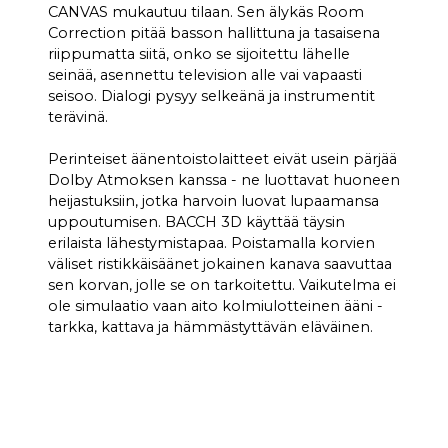
CANVAS mukautuu tilaan. Sen älykäs Room
Correction pitää basson hallittuna ja tasaisena
riippumatta siitä, onko se sijoitettu lähelle
seinää, asennettu television alle vai vapaasti
seisoo. Dialogi pysyy selkeänä ja instrumentit
terävinä.
Perinteiset äänentoistolaitteet eivät usein pärjää
Dolby Atmoksen kanssa - ne luottavat huoneen
heijastuksiin, jotka harvoin luovat lupaamansa
uppoutumisen. BACCH 3D käyttää täysin
erilaista lähestymistapaa. Poistamalla korvien
väliset ristikkäisäänet jokainen kanava saavuttaa
sen korvan, jolle se on tarkoitettu. Vaikutelma ei
ole simulaatio vaan aito kolmiulotteinen ääni -
tarkka, kattava ja hämmästyttävän eläväinen.