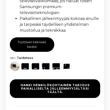
televisiovalikoimaasi, jos haluat toisen
Samsungin premium-
televisioteknologian.
Paikallinen jälleenmyyjäsi kokoaa sinulle
ja tarpeisiisi täydellisen yhdistelmän
muotoilua ja tekniikkaa.
Tuotteen tekniset
tiedot
Väri:
Taideteos
HANKI HENKILÖKOHTAINEN TARJOUS
PAIKALLISELTA JÄLLEENMYYJÄLTÄSI
TÄÄLTÄ.