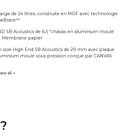
rge de 24 litres, construite en MDF avec technologie
geBrace™
 SB Acoustics de 6,5 ‘’châssis en aluminium moulé
n. Membrane papier
 soie High End SB Acoustics de 29 mm avec plaque
aluminium moulé sous pression conçue par CANVAS
B Acoustics, faible perte, haute précision, longue
iew all
éaire FIR, ordre élevé
canaux Classe D avec un total de 250 watts mais avec
sonore plus élevée que les barres de son
s de 1000 watts.
e?
e demandent souvent pourquoi la puissance et la
ocurée par CANVAS HiFi paraissent bien supérieures
son traditionnelles, alors que l’amplificateur de celles-