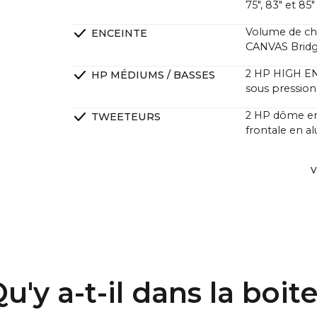
75", 83" et 85"
Volume de cha
ENCEINTE
CANVAS Brid
2 HP HIGH END
HP MÉDIUMS / BASSES
sous pressio
2 HP dôme en
TWEETEURS
frontale en 
2 x High End S
RADIATEURS PASSIFS
V
excursion
DSP Phase lin
FILTRAGE
Ampli HiFi 4 
AMPLIFICATEURS
une pression 
traditionnelle
u'y a-t-il dans la boit
Les clients s
dynamique pr
aux barres de 