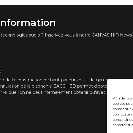
10 KHz <0,05
'information
Puissant quad
DSP
Via l'applicat
CORRECTION ACOUSTIQUE
es technologies audio ? Inscrivez-vous à notre CANVAS HiFi Newsle
Zen Mic en o
DE PIÈCE
HDMI eARC, To
CONNECTIVITÉ
Cast (multiro
De plus, l’ent
e
contrôle qui
n de la construction de haut-parleurs haut de gamme, de la corr
avec les systè
'annulation de la diaphonie BACCH 3D permet d'obtenir une vérit
Sonos, Blueto
i-fi que l'on ne peut normalement obtenir qu'avec des systèmes
l'application 
Afin de four
contrôle. Con
cookies pour
configuration 
consentir à 
comportement
Logiciel OTA 
MISES À JOUR
consentir ou
caractéristi