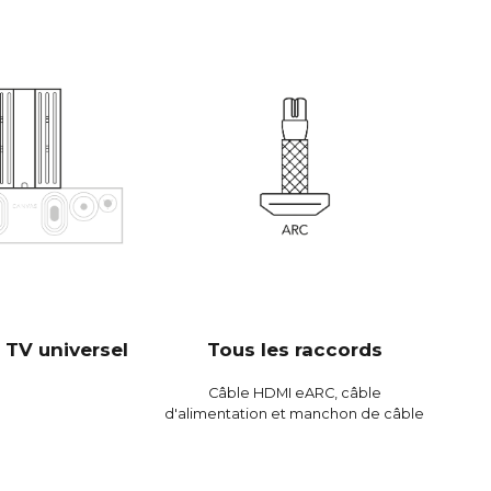
un nombre de watts beaucoup plus élevé.
re de facteurs entrent en jeu ici, mais un facteur
 que CANVAS dispose d'un gigantesque volume
ectif de 23 litres en combinaison avec 2 unités de
s de 6,5" et 2 HP Passifs de 5x8", ce qui donne une
ssion de 59,2 cm2 qui correspond à une unité de 12".
t donc très efficace et joue plus fort et avec plus de
 barres de son traditionnelles.
 bits / 192 kHz
0 Hz
dB
 TV universel
Tous les raccords
B
Câble HDMI eARC, câble
dB
d'alimentation et manchon de câble
 %
%