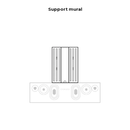
PIÈCE
Support mural
HDMI eARC, Toslink, Analog,
CONNECTI
Apple AirPlay 2 (multi-room),
VITÉ
Google Cast (multiroom),
Roon, Tidal, Spotify Connect,
DLNA.
De plus, l’entrée est activée
automatiquement via l'unité
de contrôle qui peut être
masquée dans CANVAS pour
la connexion avec les
systèmes de contrôle
existants tels que l'application
Sonos, Bluetooth, l'application
B&O, Bluesound, HEOS,
l'application Bose,
l'application Samsung ou
d'autres unités de contrôle.
Contactez notre support pour
obtenir de l'aide à la