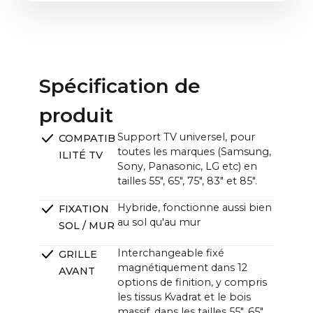
emballage) | 26,8 kg (avec emballage)
Au sol, y compris le support et la face avant (L
x H x P) :
Tissu avant 85" + support : 11,2 kg (sans emballage)
85" : 189,9 x 36,9 x 19,8 cm / 74,8 x 14,5 x 7,8 in
| 22,8 kg (avec emballage)
CANVAS avec TV (L x H) :
85" : ~189,9 x ~145,2 cm / ~74,8 x ~57,2 in
Spécification de
Unité CANVAS (L x H x P) :
produit
~121,0 x ~33,0 x ~12,0cm (11,0cm sans support) /
~47.6 x ~13.0 x ~4.7 in (4.3 in sans support)
Support TV universel, pour
COMPATIB
toutes les marques (Samsung,
ILITÉ TV
Sony, Panasonic, LG etc) en
tailles 55", 65", 75", 83" et 85".
Hybride, fonctionne aussi bien
FIXATION
au sol qu'au mur
SOL / MUR
Interchangeable fixé
GRILLE
magnétiquement dans 12
AVANT
options de finition, y compris
les tissus Kvadrat et le bois
massif, dans les tailles 55", 65",