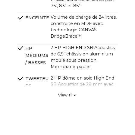
75", 83" et 85"
Volume de charge de 24 litres,
ENCEINTE
construite en MDF avec
technologie CANVAS
BridgeBrace™
2 HP HIGH END SB Acoustics
HP
de 6,5 ‘’châssis en aluminium
MÉDIUMS
moulé sous pression.
/ BASSES
Membrane papier
2 HP dôme en soie High End
TWEETEU
SB Acoustics de 29 mm avec
RS
plaque frontale en aluminium
View all
moulé sous pression conçue
par CANVAS
2 x High End SB Acoustics,
RADIATEU
faible perte, haute précision,
RS
longue excursion
PASSIFS