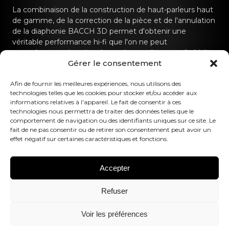
La combinaison de la construction de haut-parleurs haut
de gamme, de la correction de la pièce et de l'annulation
de la diaphonie BACCH 3D permet d'obtenir une
véritable performance hi-fi que l'on ne peut
normalement obtenir qu'avec des systèmes audio hi-fi
Gérer le consentement
dédiés.
Contactez-nous
Afin de fournir les meilleures expériences, nous utilisons des
technologies telles que les cookies pour stocker et/ou accéder aux
informations relatives à l'appareil. Le fait de consentir à ces
hello@canvashifi.com
Appeler le +45 29 75 00 45
technologies nous permettra de traiter des données telles que le
comportement de navigation ou des identifiants uniques sur ce site. Le
CANVAS HiFi ApS
fait de ne pas consentir ou de retirer son consentement peut avoir un
effet négatif sur certaines caractéristiques et fonctions.
Flade Engvej 4
9900 Frederikshavn
Danemark
Accepter
Numéro de TVA :
DK43519425
Refuser
Suivez-nous
Voir les préférences