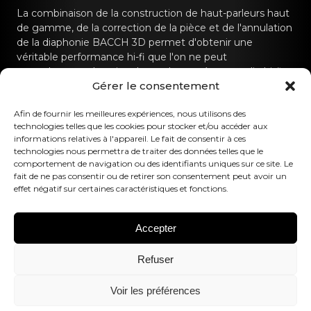
La combinaison de la construction de haut-parleurs haut
de gamme, de la correction de la pièce et de l'annulation
de la diaphonie BACCH 3D permet d'obtenir une
véritable performance hi-fi que l'on ne peut
normalement obtenir qu'avec des systèmes audio hi-fi
Gérer le consentement
dédiés.
Contactez-nous
Afin de fournir les meilleures expériences, nous utilisons des
technologies telles que les cookies pour stocker et/ou accéder aux
informations relatives à l'appareil. Le fait de consentir à ces
hello@canvashifi.com
Appeler le +45 29 75 00 45
technologies nous permettra de traiter des données telles que le
comportement de navigation ou des identifiants uniques sur ce site. Le
CANVAS HiFi ApS
fait de ne pas consentir ou de retirer son consentement peut avoir un
effet négatif sur certaines caractéristiques et fonctions.
Flade Engvej 4
9900 Frederikshavn
Danemark
Accepter
Numéro de TVA :
DK43519425
Refuser
Suivez-nous
Voir les préférences