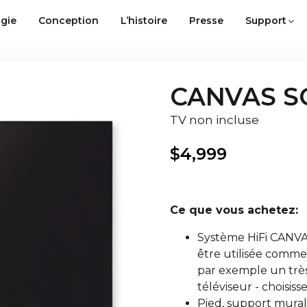
gie
Conception
L’histoire
Presse
Support
CANVAS SO
TV non incluse
$
4,999
Ce que vous achetez:
Système HiFi CANVAS
être utilisée comme
par exemple un très
téléviseur - choisisse
Pied, support mural, 