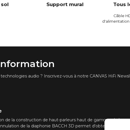
 sol
Support mural
Tous l
Câble H
d'alimentatio
'information
es technologies audio ? Inscrivez-vous à notre CANVAS HiFi Newsle
e
n de la construction de haut-parleurs haut de gamme, de la corr
'annulation de la diaphonie BACCH 3D permet d'obtenir une vérit