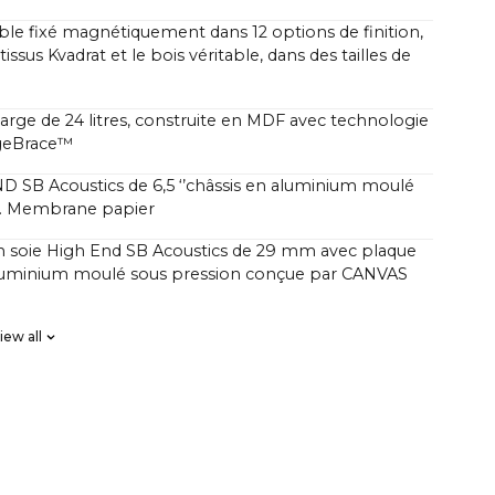
le fixé magnétiquement dans 12 options de finition,
tissus Kvadrat et le bois véritable, dans des tailles de
rge de 24 litres, construite en MDF avec technologie
geBrace™
 SB Acoustics de 6,5 ‘’châssis en aluminium moulé
n. Membrane papier
 soie High End SB Acoustics de 29 mm avec plaque
aluminium moulé sous pression conçue par CANVAS
B Acoustics, faible perte, haute précision, longue
iew all
éaire FIR, ordre élevé
canaux Classe D avec un total de 250 watts mais avec
sonore plus élevée que les barres de son
s de 1000 watts.