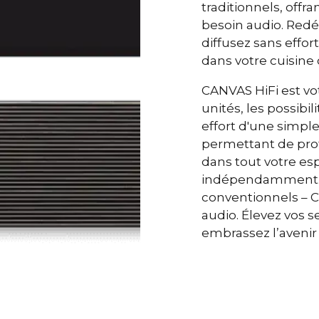
traditionnels, off
100 Hz <0,04
THD+N
besoin audio. Redéc
1 KHz <0,04 
(1/8 Puissance nominale)
diffusez sans effor
10 KHz <0,05
dans votre cuisine 
Puissant quad
DSP
CANVAS HiFi est vot
Via l'applicat
CORRECTION ACOUSTIQUE
unités, les possibil
Zen Mic en o
DE PIÈCE
effort d'une simpl
permettant de pro
HDMI eARC, To
CONNECTIVITÉ
dans tout votre es
Cast (multiro
indépendamment. D
De plus, l’ent
conventionnels – C
contrôle qui
audio. Élevez vos s
avec les systè
Sonos, Blueto
embrassez l’avenir
l'application 
contrôle. Con
configuration 
Logiciel OTA 
MISES À JOUR