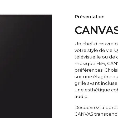
Les clients s
dynamique pr
aux barres de 
Présentation
ci dispose d'
CANVAS
Un grand nomb
essentiel est
acoustique eff
Un chef-d’œuvre po
graves/médium
votre style de vie. 
surface d’émi
télévisuelle ou de
CANVAS HiFi es
basses que les
musique HiFi, CANV
préférences. Choisi
Burr-Brown 24
DAC
sur une étagère ou 
grille avant incluse
30 Hz - 20.0
RÉPONSE EN FRÉQUENCE
une esthétique coh
100 Hz >104 
RAPPORT SIGNAL/BRUIT
audio.
(Puissance nominale)
1 KHz >103 d
Découvrez la pureté
10 KHz >105 
CANVAS transcende