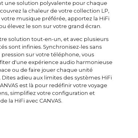
rant une solution polyvalente pour chaque
 %
ouvrez la chaleur de votre collection LP,
%
t votre musique préférée, apportez la HiFi
 %
ou élevez le son sur votre grand écran.
-core Analog Devices 300 MIPS avec filtre BACCH 3D
re solution tout-en-un, et avec plusieurs
ion iOS, utilise le microphone intégré de l'iPhone ou le
ités sont infinies. Synchronisez-les sans
ption
e pression sur votre téléphone, vous
fiter d'une expérience audio harmonieuse
slink, Analog, Apple AirPlay 2 (multi-room), Google
pace ou de faire jouer chaque unité
om), Roon, Tidal, Spotify Connect, DLNA.
ites adieu aux limites des systèmes HiFi
rée est activée automatiquement via l'unité de
ANVAS est là pour redéfinir votre voyage
 peut être masquée dans CANVAS pour la connexion
ens, simplifiez votre configuration et
mes de contrôle existants tels que l'application
oth, l'application B&O, Bluesound, HEOS,
 de la HiFi avec CANVAS.
Bose, l'application Samsung ou d'autres unités de
tactez notre support pour obtenir de l'aide à la
si vous avez des souhaits particuliers.
automatique. Matériel électronique évolutif