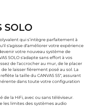
e demandent souvent pourquoi la puissance et la
ocurée par CANVAS HiFi paraissent bien supérieures
son traditionnelles, alors que l’amplificateur de celles-
un nombre de watts beaucoup plus élevé.
 SOLO
re de facteurs entrent en jeu ici, mais un facteur
 que CANVAS dispose d'un gigantesque volume
ectif de 23 litres en combinaison avec 2 unités de
lyvalent qui s’intègre parfaitement à
s de 6,5" et 2 HP Passifs de 5x8", ce qui donne une
Qu'il s'agisse d'améliorer votre expérience
ssion de 59,2 cm2 qui correspond à une unité de 12".
 devenir votre nouveau système de
t donc très efficace et joue plus fort et avec plus de
 barres de son traditionnelles.
AS SOLO s'adapte sans effort à vos
ssez de l'accrocher au mur, de le placer
 bits / 192 kHz
de le laisser fièrement posé au sol. La
 reflète la taille du CANVAS 55", assurant
00 Hz
érente dans toute votre configuration
dB
B
 de la HiFi, avec ou sans téléviseur.
dB
 les limites des systèmes audio