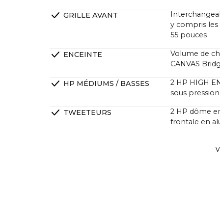
Interchangeab
GRILLE AVANT
y compris les 
55 pouces
Volume de cha
ENCEINTE
CANVAS Brid
2 HP HIGH END
HP MÉDIUMS / BASSES
sous pressio
2 HP dôme en
TWEETEURS
frontale en 
2 x High End S
RADIATEURS PASSIFS
V
excursion
DSP Phase lin
FILTRAGE
Ampli HiFi 4 
AMPLIFICATEURS
une pression 
traditionnelle