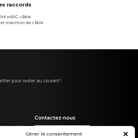
es raccords
DMI eARC, câble
n et manchon de câble
tter pour rester au courant !
Contactez-nous
ection de la
hello@canvashifi.com
able
Gérer le consentement