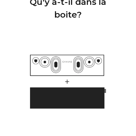
Qu'y a-t-il dans la
HDMI eARC, Toslink, Analog,
CONNECTI
boite?
Apple AirPlay 2 (multi-room),
VITÉ
Google Cast (multiroom),
Roon, Tidal, Spotify Connect,
DLNA.
De plus, l’entrée est activée
automatiquement via l'unité
de contrôle qui peut être
masquée dans CANVAS pour
la connexion avec les
systèmes de contrôle
existants tels que l'application
Sonos, Bluetooth, l'application
B&O, Bluesound, HEOS,
l'application Bose,
l'application Samsung ou
d'autres unités de contrôle.
Contactez notre support pour
obtenir de l'aide à la