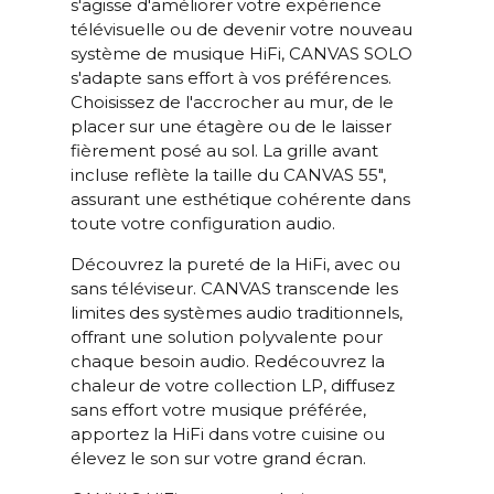
entrent en jeu ici, mais un
s'agisse d'améliorer votre expérience
facteur essentiel est que
télévisuelle ou de devenir votre nouveau
CANVAS dispose d'un
système de musique HiFi, CANVAS SOLO
gigantesque volume
s'adapte sans effort à vos préférences.
acoustique effectif de 23 litres
Choisissez de l'accrocher au mur, de le
en combinaison avec 2 unités
placer sur une étagère ou de le laisser
de graves/médiums de 6,5" et 2
fièrement posé au sol. La grille avant
HP Passifs de 5x8", ce qui
incluse reflète la taille du CANVAS 55",
donne une surface d’émission
assurant une esthétique cohérente dans
de 59,2 cm2 qui correspond à
toute votre configuration audio.
une unité de 12". CANVAS HiFi
est donc très efficace et joue
Découvrez la pureté de la HiFi, avec ou
plus fort et avec plus de
sans téléviseur. CANVAS transcende les
basses que les barres de son
limites des systèmes audio traditionnels,
traditionnelles.
offrant une solution polyvalente pour
chaque besoin audio. Redécouvrez la
Burr-Brown 24 bits / 192 kHz
DAC
chaleur de votre collection LP, diffusez
sans effort votre musique préférée,
30 Hz - 20.000 Hz
RÉPONSE
apportez la HiFi dans votre cuisine ou
EN
élevez le son sur votre grand écran.
FRÉQUEN