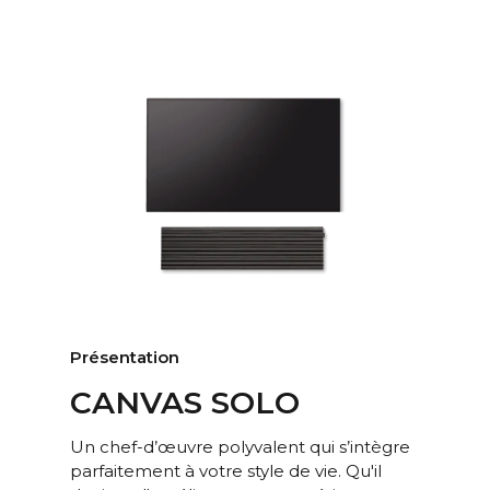
DSP Phase linéaire FIR, ordre
FILTRAGE
élevé
Ampli HiFi 4 canaux Classe D
AMPLIFIC
avec un total de 250 watts
ATEURS
mais avec une pression
sonore plus élevée que les
barres de son traditionnelles
de 1000 watts.
Les clients se demandent
souvent pourquoi la puissance
et la dynamique procurée par
CANVAS HiFi paraissent bien
supérieures aux barres de son
Présentation
traditionnelles, alors que
l’amplificateur de celles-ci
CANVAS SOLO
dispose d'un nombre de watts
beaucoup plus élevé.
Un chef-d’œuvre polyvalent qui s’intègre
parfaitement à votre style de vie. Qu'il
Un grand nombre de facteurs