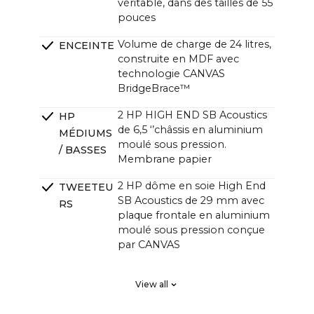
véritable, dans des tailles de 55
pouces
Volume de charge de 24 litres,
ENCEINTE
construite en MDF avec
technologie CANVAS
BridgeBrace™
2 HP HIGH END SB Acoustics
HP
de 6,5 ‘’châssis en aluminium
MÉDIUMS
moulé sous pression.
/ BASSES
Membrane papier
2 HP dôme en soie High End
TWEETEU
SB Acoustics de 29 mm avec
RS
plaque frontale en aluminium
moulé sous pression conçue
par CANVAS
2 x High End SB Acoustics,
RADIATEU
View all
faible perte, haute précision,
RS
longue excursion
PASSIFS