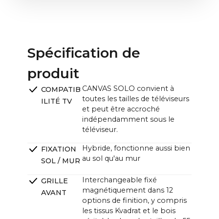
P):
55" : 122,6 x 37,3 x 19,8 cm / 48,3 x 14,7 x 7,8 in
Unité CANVAS (L x H x P) :
~121,0 x ~33,0 x ~12,0cm (11,0cm sans support) /
Spécification de
~47.6 x ~13.0 x ~4.7 in (4.3 in sans support)
produit
CANVAS SOLO convient à
COMPATIB
toutes les tailles de téléviseurs
ILITÉ TV
et peut être accroché
indépendamment sous le
téléviseur.
Hybride, fonctionne aussi bien
FIXATION
au sol qu'au mur
SOL / MUR
Interchangeable fixé
GRILLE
magnétiquement dans 12
AVANT
options de finition, y compris
les tissus Kvadrat et le bois