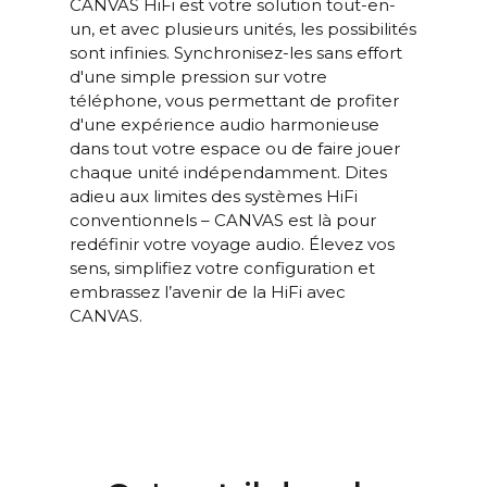
CE
CANVAS HiFi est votre solution tout-en-
un, et avec plusieurs unités, les possibilités
100 Hz >104 dB
RAPPORT
sont infinies. Synchronisez-les sans effort
SIGNAL/BR
d'une simple pression sur votre
1 KHz >103 dB
UIT
téléphone, vous permettant de profiter
10 KHz >105 dB
d'une expérience audio harmonieuse
(Puissance
dans tout votre espace ou de faire jouer
nominale)
chaque unité indépendamment. Dites
100 Hz <0,04 %
adieu aux limites des systèmes HiFi
THD+N
1 KHz <0,04 %
conventionnels – CANVAS est là pour
(1/8 Puissance
10 KHz <0,05 %
redéfinir votre voyage audio. Élevez vos
nominale)
sens, simplifiez votre configuration et
Puissant quad-core Analog
embrassez l’avenir de la HiFi avec
DSP
Devices 300 MIPS avec filtre
CANVAS.
BACCH 3D
Via l'application iOS, utilise le
CORRECTI
microphone intégré de
ON
l'iPhone ou le Zen Mic en
ACOUSTIQ
option
UE DE
PIÈCE