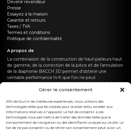
Devenir revendeur
Presse
Essayez à la maison
Garantie et retours
Taxes / TVA
Termes et conditions
Politique de confidentialité
A propos de
La combinaison de la construction de haut-parleurs haut
de gamme, de la correction de la pièce et de l'annulation
de la diaphonie BACCH 3D permet d'obtenir une
véritable performance hi-fi que l'on ne peut
normalement obtenir qu'avec des systèmes audio hi-fi
Gérer le consentement
dédiés.
Afin de fournir les meilleures expériences, nous utilisons des
Contactez-nous
technologies telles que les cookies pour stocker et/ou accéder aux
informations relatives à l'appareil. Le fait de consentir à ces
technologies nous permettra de traiter des données telles que le
hello@canvashifi.com
Appeler le +45 29 75 00 45
comportement de navigation ou des identifiants uniques sur ce site. Le
CANVAS HiFi ApS
fait de ne pas consentir ou de retirer son consentement peut avoir un