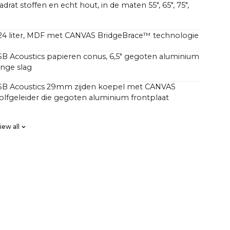
rat stoffen en echt hout, in de maten 55", 65", 75",
 24 liter, MDF met CANVAS BridgeBrace™ technologie
SB Acoustics papieren conus, 6,5" gegoten aluminium
ange slag
 SB Acoustics 29mm zijden koepel met CANVAS
lfgeleider die gegoten aluminium frontplaat
SB Acoustics low-loss hoge precisie, lange excursie
iew all
fase FIR, hoge orde
sse D hifi-versterkers met een totaal van 250 watt,
grotere geluidsdruk dan traditionele soundbars met
 hebben zich afgevraagd waarom CANVAS HiFi dieper
?
 speelt dan traditionele soundbars die aangeven dat
oger aantal watt in hun versterker hebben.