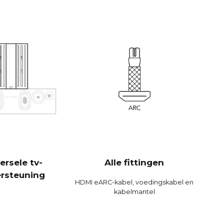
r een groot aantal factoren mee, maar een essentiële
CANVAS maar liefst 23 liter effectief akoestisch volume
inatie met 2x6.5" bas/middenbereikunits en 2 x 5x8"
, wat 592 cm2 oplevert, wat overeenkomt met een 12"
CANVAS HiFi is daarom zeer efficiënt en speelt luider
as dan traditionele soundbars.
-bits / 192 kHz
0 Hz
dB
B
dB
ersele tv-
Alle fittingen
rsteuning
 %
HDMI eARC-kabel, voedingskabel en
kabelmantel
%
 %