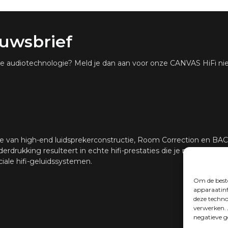
Krachtige An
DSP
filter
euwsbrief
Via iOS-app,
RUIMTECORRECTIE
iPhone of op
ste audiotechnologie? Meld je dan aan voor onze CANVAS HiFi nie
HDMI eARC, To
CONNECTIVITEIT
Google Cast (
DLNA.
Bovendien aut
die kan word
bestaande be
App, Bluesou
e van high-end luidsprekerconstructie, Room Correction en B
besturingsee
erdrukking resulteert in echte hifi-prestaties die je normaal ge
voor hulp bij 
ciale hifi-geluidssystemen.
Software aut
UPDATE
Om de beste
apparaatinf
deze techno
verwerken. 
negatieve g