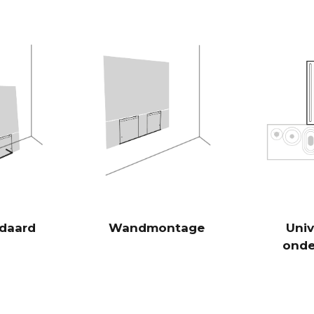
Er spelen hie
factor is dat 
heeft in comb
slave-bassen
basiseenheid 
en met meer b
Burr-Brown 24
DAC's
28 Hz - 24.00
FREQUENTIERESPONS
100 Hz > 104 
SIGNAAL-RUISVERHOUDING
(Nominaal uitgangsvermogen)
1 KHz >103 d
10 KHz >105 
ndaard
Wandmontage
Univ
onde
100 Hz <0,04
THD+N
(1/8 Nominaal uitgangsvermogen)
1 KHz <0,04 
10 KHz <0,05