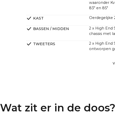
waaronder Kvad
83" en 85"
Oerdegelijke
KAST
2 x High End 
BASSEN / MIDDEN
chassis met l
2 x High End
TWEETERS
ontworpen go
2 x High End 
PASSIEVE RADIATOREN
V
DSP Lineaire 
CROSSOVERS
4 kanalen kla
VERSTERKERS
maar met een 
1000 watt.
Veel klanten
Wat zit er in de doos
en krachtiger
ze een veel h