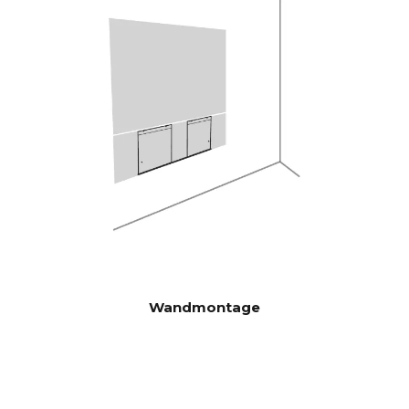
Krachtige Analog Devices 300
DSP
MIPS quad-core met BACCH
3D-filter
Via iOS-app, maakt gebruik
RUIMTECO
van ingebouwde microfoon
RRECTIE
van iPhone of optionele Zen
Mic
HDMI eARC, Toslink, Analoog,
CONNECTI
Apple AirPlay 2 (meerdere
VITEIT
kamers), Google Cast
(meerdere kamers), Roon,
Tidal, Spotify Connect, DLNA.
Bovendien automatisch
Wandmontage
geactiveerde invoer via
besturingseenheid die kan
worden verborgen in CANVAS
voor verbinding met
bestaande