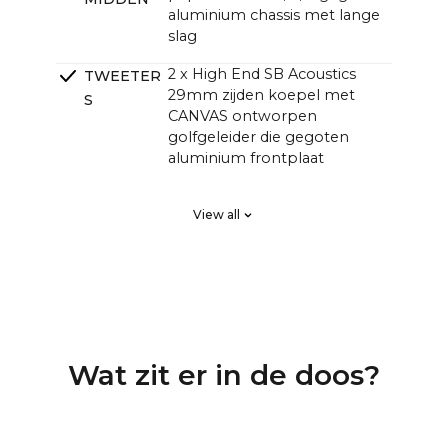
aluminium chassis met lange
slag
2 x High End SB Acoustics
TWEETER
29mm zijden koepel met
S
CANVAS ontworpen
golfgeleider die gegoten
aluminium frontplaat
2 x High End SB Acoustics
PASSIEVE
View all
low-loss hoge precisie, lange
RADIATOR
excursie
EN
DSP Lineaire fase FIR, hoge
CROSSOVE
orde
RS
4 kanalen klasse D hifi-
VERSTERK
Wat zit er in de doos?
versterkers met een totaal
ERS
van 250 watt, maar met een
grotere geluidsdruk dan
traditionele soundbars met