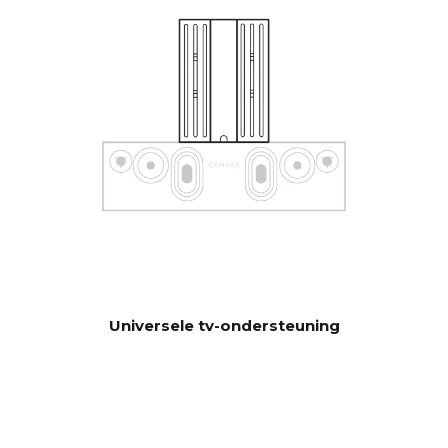
besturingssystemen zoals
Sonos app, Bluetooth, B&O
App, Bluesound, HEOS, Bose
App, Samsung App of andere
besturingseenheden. Neem
contact op met onze
ondersteuning voor hulp bij
de configuratie als je speciale
wensen hebt.
Software automatisch OTA.
UPDATE
Hardware elektronica
upgradebaar
Universele tv-ondersteuning