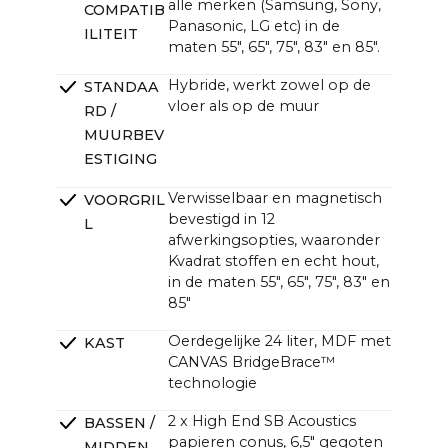
alle merken (Samsung, Sony,
COMPATIB
~47,6 x ~13,0 x ~4,7 in (4,3 in zonder beugel)
Panasonic, LG etc) in de
ILITEIT
maten 55", 65", 75", 83" en 85".
Hybride, werkt zowel op de
STANDAA
vloer als op de muur
RD /
MUURBEV
ESTIGING
Verwisselbaar en magnetisch
VOORGRIL
bevestigd in 12
L
afwerkingsopties, waaronder
Kvadrat stoffen en echt hout,
in de maten 55", 65", 75", 83" en
85"
Oerdegelijke 24 liter, MDF met
KAST
CANVAS BridgeBrace™
technologie
2 x High End SB Acoustics
BASSEN /
papieren conus, 6,5" gegoten
MIDDEN