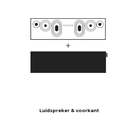
1000 watt.
Veel klanten hebben zich
afgevraagd waarom CANVAS
HiFi dieper en krachtiger
speelt dan traditionele
soundbars die aangeven dat
ze een veel hoger aantal watt
in hun versterker hebben.
Er spelen hier een groot
aantal factoren mee, maar
een essentiële factor is dat
CANVAS maar liefst 23 liter
effectief akoestisch volume
heeft in combinatie met 2x6.5"
bas/middenbereikunits en 2 x
5x8" slave-bassen, wat 592
Luidspreker & voorkant
cm2 oplevert, wat
overeenkomt met een 12"
basiseenheid CANVAS HiFi is
daarom zeer efficiënt en