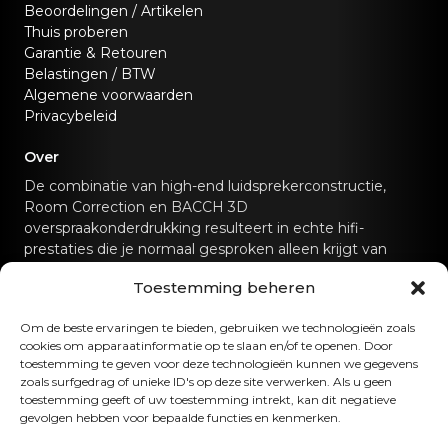
Beoordelingen / Artikelen
Thuis proberen
Garantie & Retouren
Belastingen / BTW
Algemene voorwaarden
Privacybeleid
Over
De combinatie van high-end luidsprekerconstructie,
Room Correction en BACCH 3D
overspraakonderdrukking resulteert in echte hifi-
prestaties die je normaal gesproken alleen krijgt van
speciale hifi-geluidssystemen.
Toestemming beheren
Neem contact met ons op
Om de beste ervaringen te bieden, gebruiken we technologieën zoals
cookies om apparaatinformatie op te slaan en/of te openen. Door
hello@canvashifi.com
Bel +45 29 75 00 45
toestemming te geven voor deze technologieën kunnen we gegevens
zoals surfgedrag of unieke ID's op deze site verwerken. Als u geen
CANVAS HiFi ApS
toestemming geeft of uw toestemming intrekt, kan dit negatieve
gevolgen hebben voor bepaalde functies en kenmerken.
Flade Engvej 4
9900 Frederikshavn