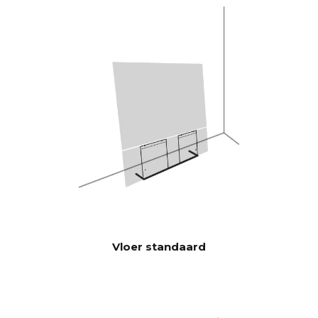
speelt luider en met meer bas
dan traditionele soundbars.
Burr-Brown 24-bits / 192 kHz
DAC's
28 Hz - 24.000 Hz
FREQUEN
TIERESPO
NS
100 Hz > 104 dB
SIGNAAL-
RUISVERH
1 KHz >103 dB
OUDING
10 KHz >105 dB
(Nominaal
uitgangsverm
ogen)
Vloer standaard
100 Hz <0,04 %
THD+N
(1/8 Nominaal
1 KHz <0,04 %
uitgangsverm
10 KHz <0,05 %
ogen)