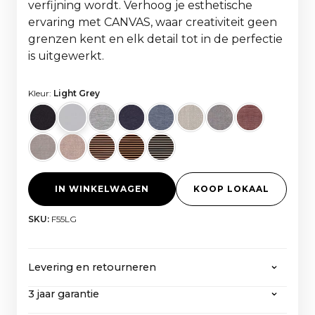
verfijning wordt. Verhoog je esthetische
ervaring met CANVAS, waar creativiteit geen
grenzen kent en elk detail tot in de perfectie
is uitgewerkt.
Kleur:
Light Grey
IN WINKELWAGEN
KOOP LOKAAL
SKU:
F55LG
Levering en retourneren
3 jaar garantie
CANVAS biedt gratis verzending op alle
bestellingen van meer dan 2000 euro, inclusief