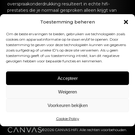
overspraakonderdrukking resulteert in echte hifi-
prestaties die je normaal gesproken alleen krijgt van
speciale hifi-geluidssystemen.
Toestemming beheren
Neem contact met ons op
Om de beste ervaringen te bieden, gebruiken we technologieën zoals
cookies om apparaatinformatie op te slaan en/of te openen. Door
hello@canvashifi.com
Bel +45 29 75 00 45
toestemming te geven voor deze technologieën kunnen we gegevens
zoals surfgedrag of unieke ID's op deze site verwerken. Als u geen
CANVAS HiFi ApS
toestemming geeft of uw toestemming intrekt, kan dit negatieve
gevolgen hebben voor bepaalde functies en kenmerken.
Flade Engvej 4
9900 Frederikshavn
Denemarken
Accepteer
BTW-nummer:
DK43519425
Weigeren
Volg ons
Voorkeuren bekijken
Cookie Policy
©2026 CANVAS HiFi. Alle rechten voorbehouden.