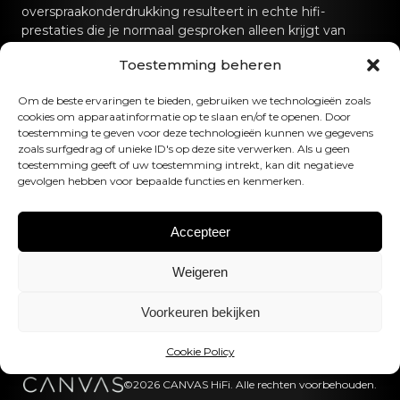
overspraakonderdrukking resulteert in echte hifi-
prestaties die je normaal gesproken alleen krijgt van
speciale hifi-geluidssystemen.
Toestemming beheren
Neem contact met ons op
Om de beste ervaringen te bieden, gebruiken we technologieën zoals
cookies om apparaatinformatie op te slaan en/of te openen. Door
hello@canvashifi.com
Bel +45 29 75 00 45
toestemming te geven voor deze technologieën kunnen we gegevens
zoals surfgedrag of unieke ID's op deze site verwerken. Als u geen
CANVAS HiFi ApS
toestemming geeft of uw toestemming intrekt, kan dit negatieve
gevolgen hebben voor bepaalde functies en kenmerken.
Flade Engvej 4
9900 Frederikshavn
Denemarken
Accepteer
BTW-nummer:
DK43519425
Weigeren
Volg ons
Voorkeuren bekijken
Cookie Policy
©2026 CANVAS HiFi. Alle rechten voorbehouden.