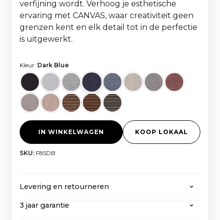
verfijning wordt. Verhoog je esthetische
ervaring met CANVAS, waar creativiteit geen
grenzen kent en elk detail tot in de perfectie
is uitgewerkt.
Kleur:
Dark Blue
IN WINKELWAGEN
KOOP LOKAAL
SKU:
F85DB
Levering en retourneren
3 jaar garantie
CANVAS biedt gratis verzending op alle
bestellingen van meer dan 2000 euro, inclusief