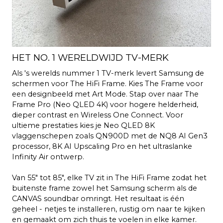
HET NO. 1 WERELDWIJD TV-MERK
Als 's werelds nummer 1 TV-merk levert Samsung de
schermen voor The HiFi Frame. Kies The Frame voor
een designbeeld met Art Mode. Stap over naar The
Frame Pro (Neo QLED 4K) voor hogere helderheid,
dieper contrast en Wireless One Connect. Voor
ultieme prestaties kies je Neo QLED 8K
vlaggenschepen zoals QN900D met de NQ8 AI Gen3
processor, 8K AI Upscaling Pro en het ultraslanke
Infinity Air ontwerp.
Van 55" tot 85", elke TV zit in The HiFi Frame zodat het
buitenste frame zowel het Samsung scherm als de
CANVAS soundbar omringt. Het resultaat is één
geheel - netjes te installeren, rustig om naar te kijken
en gemaakt om zich thuis te voelen in elke kamer.