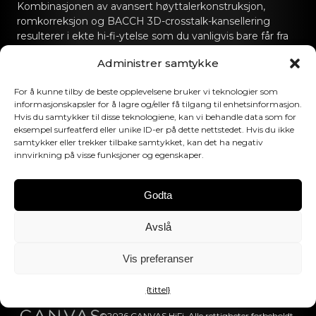
Kombinasjonen av avansert høyttalerkonstruksjon,
romkorreksjon og BACCH 3D-crosstalk-kansellering
resulterer i ekte hi-fi-ytelse som du vanligvis bare får fra
dedikerte hi-fi-lydanlegg.
Administrer samtykke
Kontakt oss
For å kunne tilby de beste opplevelsene bruker vi teknologier som
informasjonskapsler for å lagre og/eller få tilgang til enhetsinformasjon.
hello@canvashifi.com
Ring +45 29 75 00 45
Hvis du samtykker til disse teknologiene, kan vi behandle data som for
eksempel surfeatferd eller unike ID-er på dette nettstedet. Hvis du ikke
CANVAS HiFi ApS
samtykker eller trekker tilbake samtykket, kan det ha negativ
innvirkning på visse funksjoner og egenskaper.
Flade Engvej 4
9900 Frederikshavn
Danmark
Godta
MVA-nummer:
DK43519425
Avslå
Følg oss
Vis preferanser
{tittel}
©2026 CANVAS HiFi. Alle rettigheter forbeholdt.