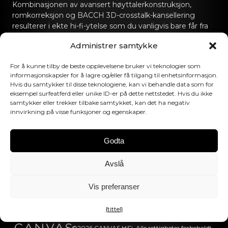
Kombinasjonen av avansert høyttalerkonstruksjon,
romkorreksjon og BACCH 3D-crosstalk-kansellering
resulterer i ekte hi-fi-ytelse som du vanligvis bare får fra
dedikerte hi-fi-lydanlegg.
Administrer samtykke
Kontakt oss
For å kunne tilby de beste opplevelsene bruker vi teknologier som
informasjonskapsler for å lagre og/eller få tilgang til enhetsinformasjon.
hello@canvashifi.com
Ring +45 29 75 00 45
Hvis du samtykker til disse teknologiene, kan vi behandle data som for
eksempel surfeatferd eller unike ID-er på dette nettstedet. Hvis du ikke
CANVAS HiFi ApS
samtykker eller trekker tilbake samtykket, kan det ha negativ
innvirkning på visse funksjoner og egenskaper.
Flade Engvej 4
9900 Frederikshavn
Danmark
Godta
MVA-nummer:
DK43519425
Avslå
Følg oss
Vis preferanser
{tittel}
©2026 CANVAS HiFi. Alle rettigheter forbeholdt.