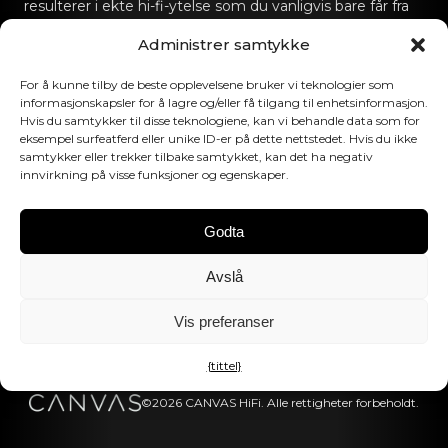
resulterer i ekte hi-fi-ytelse som du vanligvis bare får fra
dedikerte hi-fi-lydanlegg.
Administrer samtykke
Kontakt oss
For å kunne tilby de beste opplevelsene bruker vi teknologier som
informasjonskapsler for å lagre og/eller få tilgang til enhetsinformasjon.
Hvis du samtykker til disse teknologiene, kan vi behandle data som for
hello@canvashifi.com
Ring +45 29 75 00 45
eksempel surfeatferd eller unike ID-er på dette nettstedet. Hvis du ikke
CANVAS HiFi ApS
samtykker eller trekker tilbake samtykket, kan det ha negativ
innvirkning på visse funksjoner og egenskaper.
Flade Engvej 4
9900 Frederikshavn
Danmark
Godta
MVA-nummer:
DK43519425
Avslå
Følg oss
Vis preferanser
{tittel}
©2026 CANVAS HiFi. Alle rettigheter forbeholdt.