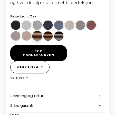
og hver detalj er utformet til perfeksjon.
Farge:
Light Oak
LEGG I
HANDLEKURVEN
KJØP LOKALT
SKU:
F75LO
Levering og retur
3 års garanti
CANVAS tilbyr gratis frakt på alle bestillinger over
2000 euro, med alle skatter og importkostnader