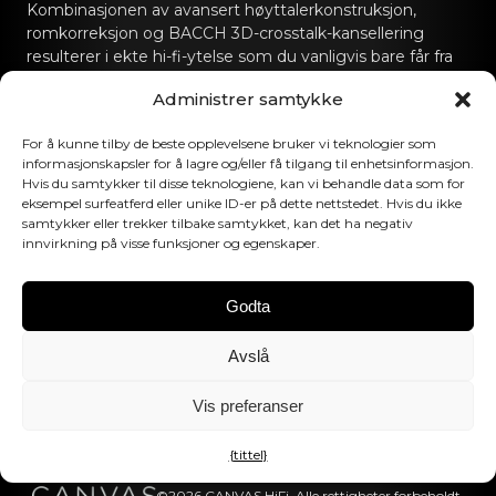
Kombinasjonen av avansert høyttalerkonstruksjon,
romkorreksjon og BACCH 3D-crosstalk-kansellering
resulterer i ekte hi-fi-ytelse som du vanligvis bare får fra
dedikerte hi-fi-lydanlegg.
Administrer samtykke
Kontakt oss
For å kunne tilby de beste opplevelsene bruker vi teknologier som
informasjonskapsler for å lagre og/eller få tilgang til enhetsinformasjon.
hello@canvashifi.com
Ring +45 29 75 00 45
Hvis du samtykker til disse teknologiene, kan vi behandle data som for
eksempel surfeatferd eller unike ID-er på dette nettstedet. Hvis du ikke
CANVAS HiFi ApS
samtykker eller trekker tilbake samtykket, kan det ha negativ
innvirkning på visse funksjoner og egenskaper.
Flade Engvej 4
9900 Frederikshavn
Danmark
Godta
MVA-nummer:
DK43519425
Avslå
Følg oss
Vis preferanser
{tittel}
©2026 CANVAS HiFi. Alle rettigheter forbeholdt.