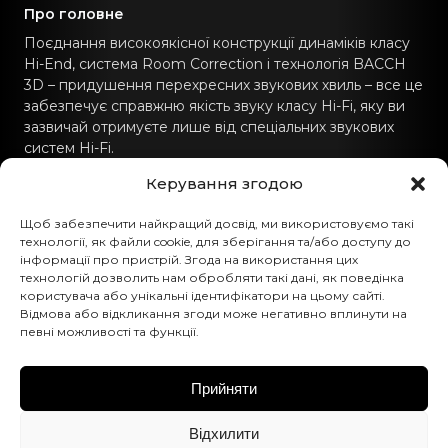
Про головне
Поєднання високоякісної конструкції динаміків класу
Hi-End, система Room Correction і технологія BACCH
3D – придушення перехресних звукових хвиль – все це
забезпечує справжню якість звуку класу Hi-Fi, яку ви
зазвичай отримуєте лише від спеціальних звукових
систем Hi-Fi.
Керування згодою
Зв'язатись з нами
Щоб забезпечити найкращий досвід, ми використовуємо такі
hello@canvashifi.com
технології, як файли cookie, для зберігання та/або доступу до
інформації про пристрій. Згода на використання цих
Телефонуйте +45 29 75 00 45
технологій дозволить нам обробляти такі дані, як поведінка
користувача або унікальні ідентифікатори на цьому сайті.
CANVAS HiFi ApS
Відмова або відкликання згоди може негативно вплинути на
певні можливості та функції.
Flade Engvej 4
9900 Frederikshavn
Данія
Прийняти
Номер ПДВ:
DK43519425
Відхилити