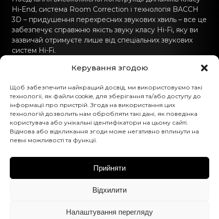
Hi-End, система Room Correction і технологія BACCH
3D – придушення перехресних звукових хвиль – все це
забезпечує справжню якість звуку класу Hi-Fi, яку ви
зазвичай отримуєте лише від спеціальних звукових
систем Hi-Fi.
Керування згодою
Зв'язатись з нами
Щоб забезпечити найкращий досвід, ми використовуємо такі
технології, як файли cookie, для зберігання та/або доступу до
hello@canvashifi.com
інформації про пристрій. Згода на використання цих
технологій дозволить нам обробляти такі дані, як поведінка
Телефонуйте +45 29 75 00 45
користувача або унікальні ідентифікатори на цьому сайті.
CANVAS HiFi ApS
Відмова або відкликання згоди може негативно вплинути на
певні можливості та функції.
Flade Engvej 4
9900 Frederikshavn
Данія
Прийняти
Номер ПДВ:
DK43519425
Відхилити
Слідуйте за нами
Налаштування перегляду