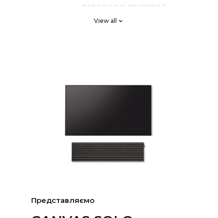
передньою панеллю з
хвилеводом CANVAS
View all
2 x High End SB Acoustics з
ПАСИВНІ
низьким рівнем втрат,
РАДІАТОР
високою точністю, довгою
И
екскурсією
DSP налаштований за
КРОСОВЕ
системою Klippel для
РИ
лінійної частотної
характеристики та ідеальної
фазової характеристики,
спеціальний високий
порядок
4-канальні HiFi-підсилювачі
ПІДСИЛЮ
класу D загальною
ВАЧІ
потужністю 250 Вт, але з
більшим звуковим тиском,
Представляємо
ніж традиційні саундбари
потужністю 1000 Вт.