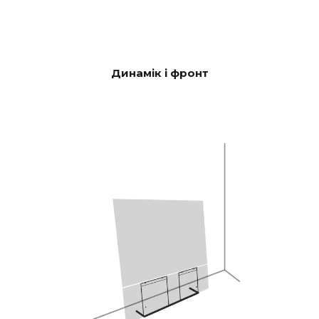
HDMI eARC, Toslink,
ПІДКЛЮЧ
аналоговий, Apple AirPlay 2
ЕНІСТЬ
(багатокімнатний), Google
Cast (багатокімнатний), Roon,
Tidal, Spotify Connect, DLNA.
Динамік і фронт
Крім того, автоматично
активується вхід через блок
управління, який можна
сховати в CANVAS для
підключення до існуючих
систем управління, таких як
Sonos App, Bluetooth, B&O
App, Bluesound, HEOS, Bose
App, Samsung App або
інших блоків управління.
Якщо у вас є особливі
побажання, зверніться до
нашої служби підтримки за
допомогою в налаштуванні.
Програмне забезпечення
ОНОВЛЕН