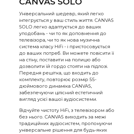
CANVAS SOLO
Багато клієнтів дивуються,
Універсальний шедевр, який легко
чому CANVAS HiFi грає
інтегрується у ваш стиль життя. CANVAS
глибше і потужніше, ніж
SOLO легко адаптується до ваших
традиційні саундбари, що
уподобань - чи то як доповнення до
вказує на те, що вони мають
телевізора, чи то як нова музична
набагато вищу вихідну
система класу HiFi - і пристосовується
потужність підсилювача.
до ваших потреб. Ви можете повісити її
Тут відіграє роль велика
на стіну, поставити на полицю або
кількість факторів, але
дозволити їй гордо стояти на підлозі.
найважливішим є те, що
Передня решітка, що входить до
CANVAS має колосальні 24
комплекту, повторює розмір 55-
літри ефективного
дюймового динаміка CANVAS,
акустичного об'єму в
забезпечуючи цілісний естетичний
поєднанні з 2 x 6,5-
вигляд усієї вашої аудіосистеми.
дюймовими низько-/
середньочастотними
Відчуйте чистоту HiFi, з телевізором або
динаміками і 2 x 5x8-
без нього. CANVAS виходить за межі
дюймовими допоміжними
традиційних аудіосистем, пропонуючи
низькочастотними
універсальне рішення для будь-яких
динаміками, що дає 592 см2