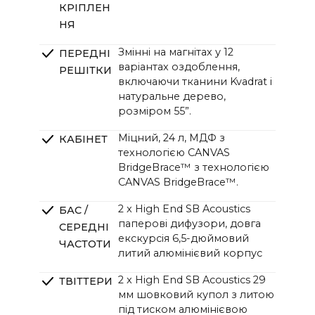
КРІПЛЕН
НЯ
Змінні на магнітах у 12
ПЕРЕДНІ
варіантах оздоблення,
РЕШІТКИ
включаючи тканини Kvadrat і
натуральне дерево,
розміром 55”.
Міцний, 24 л, МДФ з
КАБІНЕТ
технологією CANVAS
BridgeBrace™ з технологією
CANVAS BridgeBrace™.
2 x High End SB Acoustics
БАС /
паперові дифузори, довга
СЕРЕДНІ
екскурсія 6,5-дюймовий
ЧАСТОТИ
литий алюмінієвий корпус
2 x High End SB Acoustics 29
ТВІТТЕРИ
мм шовковий купол з литою
під тиском алюмінієвою