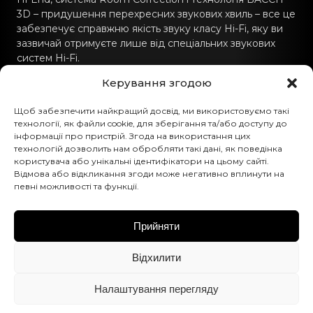
3D – придушення перехресних звукових хвиль – все це
забезпечує справжню якість звуку класу Hi-Fi, яку ви
зазвичай отримуєте лише від спеціальних звукових
систем Hi-Fi.
Керування згодою
Зв'язатись з нами
Щоб забезпечити найкращий досвід, ми використовуємо такі
hello@canvashifi.com
технології, як файли cookie, для зберігання та/або доступу до
інформації про пристрій. Згода на використання цих
Телефонуйте +45 29 75 00 45
технологій дозволить нам обробляти такі дані, як поведінка
користувача або унікальні ідентифікатори на цьому сайті.
CANVAS HiFi ApS
Відмова або відкликання згоди може негативно вплинути на
певні можливості та функції.
Flade Engvej 4
9900 Frederikshavn
Данія
Прийняти
Номер ПДВ:
DK43519425
Відхилити
Слідуйте за нами
Налаштування перегляду