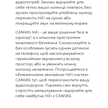
аудіопотреб. Заново відкрийте для
випромінюючої поверхні,
себе тепло вашої колекції платівок, без
яка відповідає 12-
зусиль прослуховуйте улюблену музику,
дюймовому
перенесіть HiFi на кухню або
низькочастотному динаміку.
покращуйте звук на великому екрані.
Таким чином, CANVAS HiFi є
високоефективною, а також
CANVAS HiFi - це ваше рішення "все в
відтворює гучніше і з
одному", а з кількома пристроями
більшою кількістю басів, ніж
можливості безмежні. Синхронізуйте їх
традиційні саундбари.
без особливих зусиль одним дотиком
на телефоні, щоб насолоджуватися
Burr-Brown 24 Bit / 192 kHz
ЦАПи
гармонійним звучанням у всьому
30 Гц - 20 000 Гц
ЧАСТОТН
просторі, або ж увімкніть кожну
колонку незалежно. Попрощайтеся з
А
обмеженнями звичайних HiFi-систем -
ХАРАКТЕР
CANVAS тут, щоб переосмислити вашу
ИСТИКА
аудіоподорож. Підніміть свої відчуття,
спростіть налаштування і відкрийте для
100 Гц >104 дБ
СПІВВІДН
себе майбутнє HiFi з CANVAS.
ОШЕННЯ
1 КГц >103 дБ
СИГНАЛ/
10 КГц >105 дБ