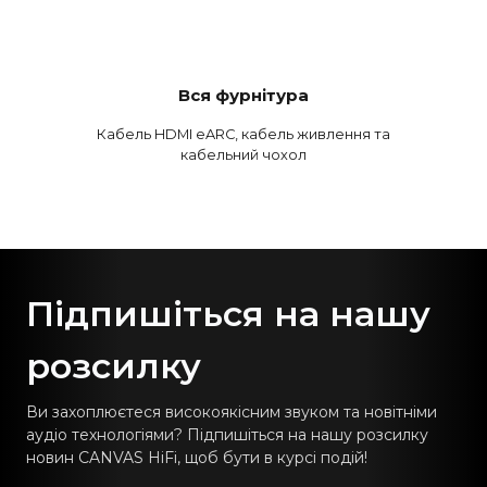
Вся фурнітура
Кабель HDMI eARC, кабель живлення та
кабельний чохол
Підпишіться на нашу
розсилку
Ви захоплюєтеся високоякісним звуком та новітніми
аудіо технологіями? Підпишіться на нашу розсилку
новин CANVAS HiFi, щоб бути в курсі подій!