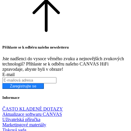
HiFi je proto vysoce účinný a hraje hlasitěji a s více basy než
tradiční soundbary.
převodníky DAC
Burr-Brown 24 bitů / 192 kHz
Přihlaste se k odběru našeho newsletteru
FREKVENČNÍ ODEZVA
Jste nadšenci do vysoce věrného zvuku a nejnovějších zvukových
28 Hz - 24 000 Hz
technologií? Přihlaste se k odběru našeho CANVAS HiFi
zpravodaje, abyste byli v obraze!
E-mail
POMĚR SIGNÁLU K ŠUMU
(Jmenovitý výkon)
Zaregistrujte se
100 Hz > 104 dB
Informace
1 KHz >103 dB
ČASTO KLADENÉ DOTAZY
10 KHz >105 dB
Aktualizace softwaru CANVAS
Uživatelská příručka
Marketingové materiály
THD+N
Tisková sada
(1/8 jmenovitého výkonu)