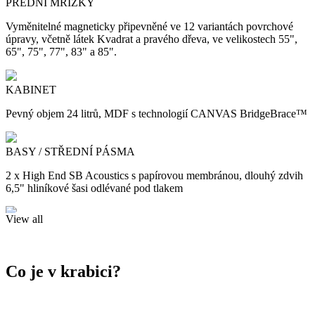
PŘEDNÍ MŘÍŽKY
Vyměnitelné magneticky připevněné ve 12 variantách povrchové
úpravy, včetně látek Kvadrat a pravého dřeva, ve velikostech 55",
65", 75", 77", 83" a 85".
KABINET
Pevný objem 24 litrů, MDF s technologií CANVAS BridgeBrace™
BASY / STŘEDNÍ PÁSMA
2 x High End SB Acoustics s papírovou membránou, dlouhý zdvih
6,5" hliníkové šasi odlévané pod tlakem
View all
TWEETERS
2 x High End SB Acoustics 29mm hedvábná kopulka s navrženým
vlnovodem CANVAS s hliníkovou čelní deskou odlitou pod tlakem
Co je v krabici?
PASIVNÍ ZÁŘIČE