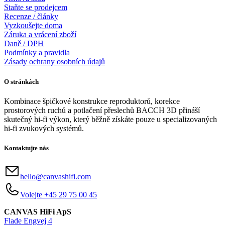
Staňte se prodejcem
Recenze / články
100 Hz <0,04 %
Vyzkoušejte doma
1 KHz <0,04 %
Záruka a vrácení zboží
Daně / DPH
10 KHz <0,05 %
Podmínky a pravidla
Zásady ochrany osobních údajů
DSP
O stránkách
Výkonné čtyřjádro Analog Devices 300 MIPS s 3D filtrem
Kombinace špičkové konstrukce reproduktorů, korekce
BACCH
prostorových ruchů a potlačení přeslechů BACCH 3D přináší
skutečný hi-fi výkon, který běžně získáte pouze u specializovaných
hi-fi zvukových systémů.
KOREKCE MÍSTNOSTI
Prostřednictvím aplikace pro iOS využívá vestavěný mikrofon
Kontaktujte nás
iPhonu nebo volitelný mikrofon Zen Mic.
hello@canvashifi.com
CONNECTIVITY
Volejte +45 29 75 00 45
HDMI eARC, Toslink, Analog, Apple AirPlay 2 (multiroom),
Google Cast (multiroom), Roon, Tidal, Spotify Connect, DLNA.
CANVAS HiFi ApS
Flade Engvej 4