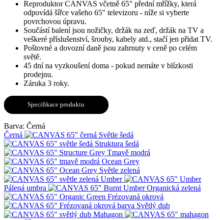
Reproduktor CANVAS včetně 65" přední mřížky, která
odpovídá šířce vašeho 65" televizoru - níže si vyberte
povrchovou úpravu.
Součástí balení jsou nožičky, držák na zeď, držák na TV a
veškeré příslušenství, šrouby, kabely atd., stačí jen přidat TV.
Poštovné a dovozní daně jsou zahrnuty v ceně po celém
světě.
45 dní na vyzkoušení doma - pokud nemáte v blízkosti
prodejnu.
Záruka 3 roky.
Specifikace produktu
Barva:
Černá
Černá
Světle šedá
Struktura šedá
Tmavě modrá
Ocean Grey
Světle zelená
Umber
Pálená umbra
Organická zelená
Frézovaná okrová
Světlý dub
Mahagon