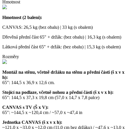
Hmotnost
Hmotnost (2 balení):
CANVAS: 26,5 kg (bez obalu) | 33 kg (s obalem)
Dřevěná přední část 65" + držák: (bez obalu) | 16,3 kg (s obalem)
Látková přední část 65" + držák: (bez obalu) | 15,3 kg (s obalem)
Rozměry
Montáž na stěnu, včetně držáku na stěnu a přední části (š x v x
h):
65": 144,5 x 36,9 x 12,6 cm.
Stojící na podlaze, včetně nohou a přední části (š x v x h):
65": 144,5 x 37,3 x 19,8 cm (57,0 x 14,7 x 7,8 palce)
CANVAS s TV
(Š x V):
65": ~144,5 x ~120,4 cm / ~57,0 x ~47,4 in
Jednotka CANVAS (š x v x h):
~121,0 x ~33,0 x ~12,0 cm (11,0 cm bez držáku) / ~47,6 x ~13,0 x