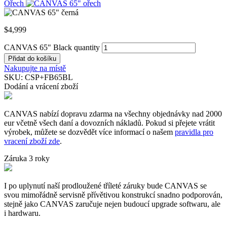
Ořech
$
4,999
CANVAS 65" Black quantity
Přidat do košíku
Nakupujte na místě
SKU:
CSP+FB65BL
Dodání a vrácení zboží
CANVAS nabízí dopravu zdarma na všechny objednávky nad 2000
eur včetně všech daní a dovozních nákladů. Pokud si přejete vrátit
výrobek, můžete se dozvědět více informací o našem
pravidla pro
vracení zboží zde
.
Záruka 3 roky
I po uplynutí naší prodloužené tříleté záruky bude CANVAS se
svou mimořádně servisně přívětivou konstrukcí snadno podporován,
stejně jako CANVAS zaručuje nejen budoucí upgrade softwaru, ale
i hardwaru.