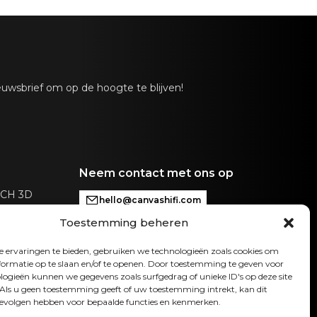
alog Devices 300 MIPS quad-core met BACCH 3D-
 maakt gebruik van ingebouwde microfoon van
tionele Zen Mic
uwsbrief om op de hoogte te blijven!
slink, Analoog, Apple AirPlay 2 (meerdere kamers),
meerdere kamers), Roon, Tidal, Spotify Connect,
omatisch geactiveerde invoer via besturingseenheid
en verborgen in CANVAS voor verbinding met
Neem contact met ons op
sturingssystemen zoals Sonos app, Bluetooth, B&O
nd, HEOS, Bose App, Samsung App of andere
ACCH 3D
hello@canvashifi.com
nheden. Neem contact op met onze ondersteuning
sproken alleen
de configuratie als je speciale wensen hebt.
Toestemming beheren
Bel +45 29 75 00 45
omatisch OTA. Hardware elektronica upgradebaar
CANVAS HiFi ApS
 ervaringen te bieden, gebruiken we technologieën zoals cookies om
ormatie op te slaan en/of te openen. Door toestemming te geven voor
Flade Engvej 4
logieën kunnen we gegevens zoals surfgedrag of unieke ID's op deze site
9900 Frederikshavn
Als u geen toestemming geeft of uw toestemming intrekt, kan dit
Denemarken
evolgen hebben voor bepaalde functies en kenmerken.