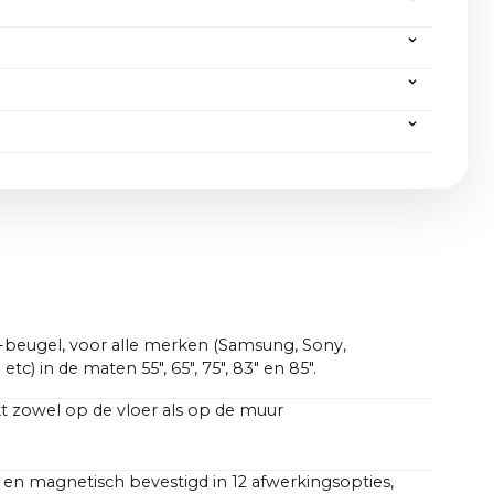
ding op alle bestellingen van meer dan 2000 euro,
n invoerkosten. Als je een product wilt retourneren,
rantie van 3 jaar zal CANVAS met zijn buitengewone
 komen over ons
retourneerbeleid
.
uctie gemakkelijk ondersteund worden, net zoals
:
stige upgrades van software maar ook van hardware
rpakking) | 33 kg (met verpakking)
f muurbevestiging en voorkant (B x H x D):
7,0 x 14,5 x 5,0 in
el: 7,9 kg (zonder verpakking) | 16,3 kg (met
en voorkant (B x H x D):
7,0 x 14,7 x 7,8 in
 6,9 kg (zonder verpakking) | 15,3 kg (met
,0 x ~47,4 in
):
,0cm zonder beugel) / ~47,6 x ~13,0 x ~4,7 in (4,3 in
-beugel, voor alle merken (Samsung, Sony,
etc) in de maten 55", 65", 75", 83" en 85".
t zowel op de vloer als op de muur
 en magnetisch bevestigd in 12 afwerkingsopties,