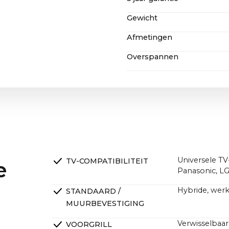
CANVAS biedt gratis verzen
inclusief alle belastingen e
Gewicht
Zelfs na onze verlengde ga
kun je hier meer te weten
servicevriendelijke constr
Afmetingen
Gewicht (2 verpakkingen)
CANVAS niet alleen toekom
garandeert.
Overspannen
CANVAS: 26,5 kg (zonder ve
Muurbevestiging, inclusie
65": 144,5 x 36,9 x 12,6 cm / 5
Houten voorkant 65" + beug
AC 100-240V, 50-60 Hz
verpakking)
Staande vloer, incl. voet 
65": 144,5 x 37,3 x 19,8 cm / 5
Stof voorkant 65" + beugel:
verpakking)
CANVAS met TV
(B x H):
65": ~144,5 x ~120,4 cm / ~57
CANVAS eenheid (B x H x D
~121,0 x ~33,0 x ~12,0cm (11
Universele TV
TV-COMPATIBILITEIT
e
zonder beugel)
Panasonic, LG 
Hybride, werk
STANDAARD /
MUURBEVESTIGING
Verwisselbaar
VOORGRILL