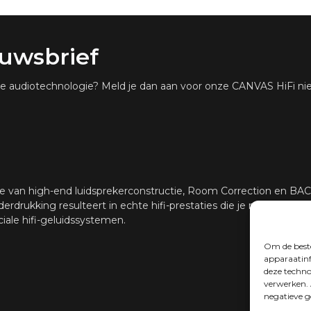
Krachtige An
DSP
filter
euwsbrief
Via iOS-app,
RUIMTECORRECTIE
iPhone of op
ste audiotechnologie? Meld je dan aan voor onze CANVAS HiFi nie
HDMI eARC, To
CONNECTIVITEIT
Google Cast (
DLNA.
Bovendien aut
die kan word
bestaande be
App, Bluesou
e van high-end luidsprekerconstructie, Room Correction en B
besturingsee
erdrukking resulteert in echte hifi-prestaties die je normaal ge
voor hulp bij 
ciale hifi-geluidssystemen.
Software aut
UPDATE
Om de beste
apparaatinf
deze techno
verwerken. 
negatieve g