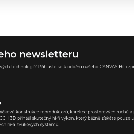
šeho newsletteru
ých technologií? Přihlaste se k odběru našeho CANVAS HiFi zpra
h
ičkové konstrukce reproduktorů, korekce prostorových ruchů a 
CH 3D přináší skutečný hi-fi výkon, který běžně získáte pouze 
ých hi-fi zvukových systémů.