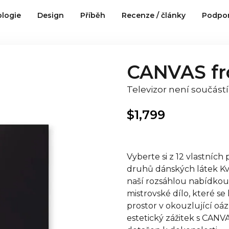
logie
Design
Příběh
Recenze / články
Podpo
CANVAS fr
Televizor není součást
$
1,799
Vyberte si z 12 vlastních
druhů dánských látek Kv
naší rozsáhlou nabídkou
mistrovské dílo, které se
prostor v okouzlující oáz
estetický zážitek s CANVA