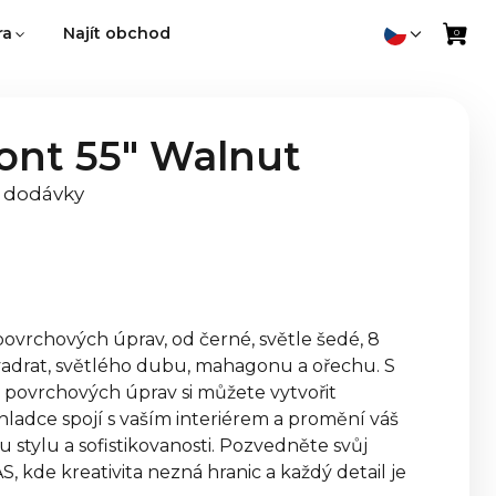
ra
Najít obchod
ont 55" Walnut
í dodávky
 povrchových úprav, od černé, světle šedé, 8
adrat, světlého dubu, mahagonu a ořechu. S
 povrchových úprav si můžete vytvořit
 hladce spojí s vaším interiérem a promění váš
u stylu a sofistikovanosti. Pozvedněte svůj
S, kde kreativita nezná hranic a každý detail je