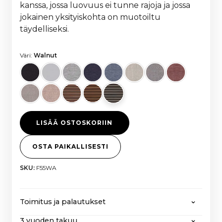
kanssa, jossa luovuus ei tunne rajoja ja jossa
jokainen yksityiskohta on muotoiltu
täydelliseksi.
Väri:
Walnut
LISÄÄ OSTOSKORIIN
OSTA PAIKALLISESTI
SKU:
F55WA
Toimitus ja palautukset
3 vuoden takuu