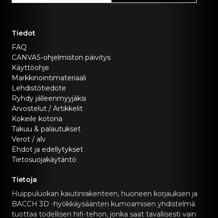
Tiedot
FAQ
CANVAS-ohjelmiston päivitys
Käyttöohje
Markkinointimateriaali
Lehdistötiedote
Ryhdy jälleenmyyjäksi
Arvostelut / Artikkelit
Kokeile kotona
Takuu & palautukset
Verot / alv
Ehdot ja edellytykset
Tietosuojakäytäntö
Tietoja
Huippuluokan kaiutinrakenteen, huoneen korjauksen ja
BACCH 3D -hyökkäysäänten kumoamisen yhdistelmä
tuottaa todellisen hifi-tehon, jonka saat tavallisesti vain