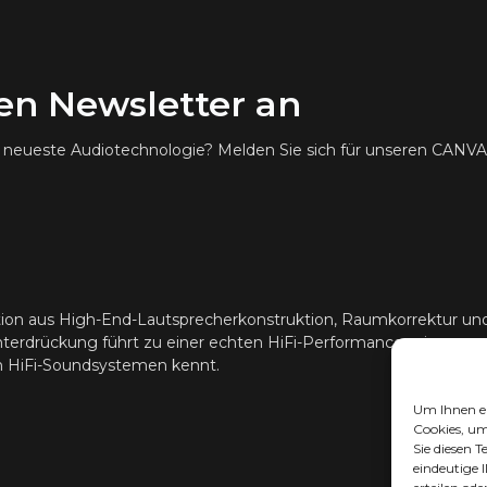
ren Newsletter an
ie neueste Audiotechnologie? Melden Sie sich für unseren CANV
ion aus High-End-Lautsprecherkonstruktion, Raumkorrektur u
erdrückung führt zu einer echten HiFi-Performance, wie man s
en HiFi-Soundsystemen kennt.
Um Ihnen ei
Cookies, um
Sie diesen 
eindeutige 