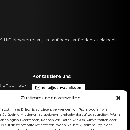
AS HiFi-Newsletter an, um auf dem Laufenden zu bleiben!
Kontaktiere uns
nd BACCH 3D-
hello@canvashifi.com
ie sonst nur
Zustimmungen verwalten
Anruf +45 29 75 00 45
CANVAS HiFi ApS
n optimales Erlebnis zu bieten, verwenden wir Technologien wie
Flade Engvej 4
 Geräteinformationen zu speichern und/oder darauf zuzugreifen. Wenn
Technologien zustimmen, können wir Daten wie das Surfverhalten oder
9900 Frederikshavn
IDs auf dieser Website verarbeiten. Wenn Sie Ihre Zustimmung nicht
Dänemark