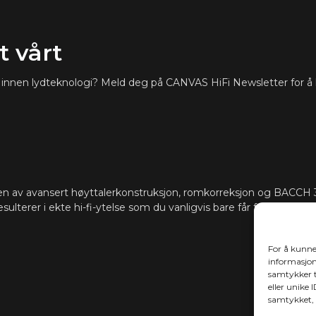
 vårt
ste innen lydteknologi? Meld deg på CANVAS HiFi Newsletter for å
n av avansert høyttalerkonstruksjon, romkorreksjon og BACCH 3
esulterer i ekte hi-fi-ytelse som du vanligvis bare får fra dedikerte 
For å kunne
informasjons
samtykker t
eller unike 
samtykket, 