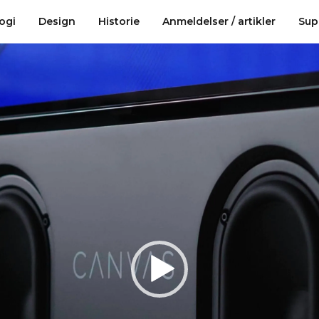
ogi
ogi
Design
Design
Historie
Historie
Anmeldelser / artikler
Anmeldelser / artikler
Sup
Sup