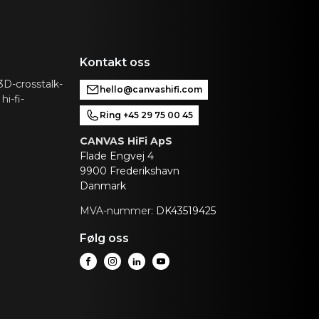
Kontakt oss
D-crosstalk-
hello@canvashifi.com
hi-fi-
Ring +45 29 75 00 45
CANVAS HiFi ApS
Flade Engvej 4
9900 Frederikshavn
Danmark
MVA-nummer:
DK43519425
Følg oss