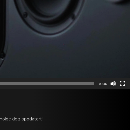
00:46
 holde deg oppdatert!