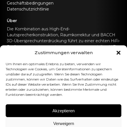
Geschäftsbedingungen
Datenschutzrichtlinie
Über
Die Kombination aus High-End-
Lautsprecherkonstruktion, Raumkorrektur und BACCH
3D-Übersprechunterdrückung führt zu einer echten HiFi-
Performance, wie man sie sonst nur von speziellen HiFi-
Zustimmungen verwalten
Soundsystemen kennt.
Kontaktiere uns
Um Ihnen ein optimales Erlebnis zu bieten, verwenden wir
Technologien wie Cookies, um Geräteinformationen zu speichern
und/oder darauf zuzugreifen. Wenn Sie diesen Technologien
hello@canvashifi.com
Anruf +45 29 75 00 45
zustimmen, können wir Daten wie das Surfverhalten oder eindeutige
IDs auf dieser Website verarbeiten. Wenn Sie Ihre Zustimmung nicht
CANVAS HiFi ApS
erteilen oder zurückziehen, können bestimmte Merkmale und
Funktionen beeinträchtigt werden.
Flade Engvej 4
9900 Frederikshavn
Dänemark
Akzeptieren
Umsatzsteuer-Identifikationsnummer:
DK43519425
Verweigern